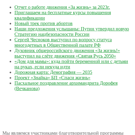
Отчет о работе движения «За жизнь» за 2023г.
Приглашаем на бесплатные курсы повышения
квалификации
Новый трек против абортов
Наши предложения услышаны: Путин утвердил новую
Стратегию нацбезопасности России
Сергей Чесноков выступил по вопросу статуса
многодетных в Общественной палате РФ
Духовник общероссийского движения «За жизнь!»
выступил на слёте движения «Святая Русь 2050»
«Дом для мамы»: куда пойти беременной или с детьми
на руках, если некуда идти
Дорожная карта: Демография — 2035
Проект «Знайка» БП «Спаси жизнь»
Пасхальное поздравление архимандрита Дорофея
(Вечканова)
Мы являемся участниками благотворительной программы