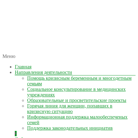
автономная некоммерческая организация
Меню
КОЛЫМА — ЗА ЖИЗНЬ
Главная
Направления деятельности
Помощь кризисным беременным и многодетным
семьям
Социальное консультирование в медицинских
учреждениях
Образовательные и просветительские проекты
Горячая линия для женщин, попавших в
кризисную ситуацию
Информационная поддержка малообеспеченых
семей
Поддержка законодательных инициатив