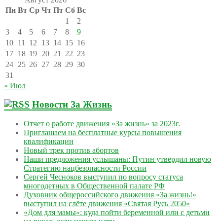
Пн
Вт
Ср
Чт
Пт
Сб
Вс
1
2
3
4
5
6
7
8
9
10
11
12
13
14
15
16
17
18
19
20
21
22
23
24
25
26
27
28
29
30
31
« Июл
Новости За Жизнь
Отчет о работе движения «За жизнь» за 2023г.
Приглашаем на бесплатные курсы повышения
квалификации
Новый трек против абортов
Наши предложения услышаны: Путин утвердил новую
Стратегию нацбезопасности России
Сергей Чесноков выступил по вопросу статуса
многодетных в Общественной палате РФ
Духовник общероссийского движения «За жизнь!»
выступил на слёте движения «Святая Русь 2050»
«Дом для мамы»: куда пойти беременной или с детьми