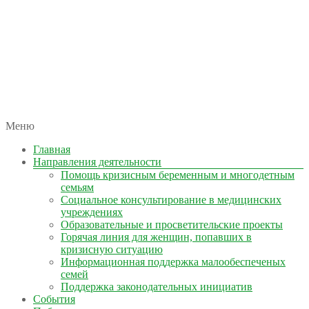
автономная некоммерческая организация
Меню
КОЛЫМА — ЗА ЖИЗНЬ
Главная
Направления деятельности
Помощь кризисным беременным и многодетным
семьям
Социальное консультирование в медицинских
учреждениях
Образовательные и просветительские проекты
Горячая линия для женщин, попавших в
кризисную ситуацию
Информационная поддержка малообеспеченых
семей
Поддержка законодательных инициатив
События