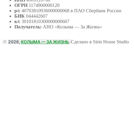
ОГРН
1174900000120
р/с
40703810936000000068 в ПАО Сбербанк России
БИК
044442607
к/с
30101810300000000607
Получатель:
АНО
«Колыма — За Жизнь»
©
2026,
КОЛЫМА — ЗА ЖИЗНЬ
.
Сделано в Sirin House Studio