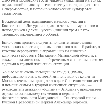
ДВО РАН московские гости увидели уникальный материал,
отражающий и сложную геологическую историю развития
Северо-Востока, и историю человеческих культур этой
территории.
Воскресный день традиционно начался с участия в
Божественной Литургии в храме в честь новомучеников и
исповедников Церкви Русской (нижний храм Свято-
Троицкого кафедрального собора).
Было очень приятно получить положительные отзывы
московских коллег и единомышленников о нашей работе, о
качестве мероприятий, направленных на снижение
количества абортов в Магадане и Магаданской области, а
также по оказанию помощи беременным женщинам и семьям
с детьми в трудной жизненной ситуации.
«У нас были очень насыщенные три дня, думаю,
информацию и опыт, который мы получили от коллег из
Москвы, очень нам пригодятся в деле Спасения жизни детей
и помощи семьям в трудной жизненной ситуации», —
руководитель движения «Колыма – За Жизнь», председатель
отдела по социальному служению и церковной
благотворительности Магаданской и Синегорской епархии
Русской Православной Церкви Александр Бирюков.