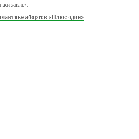
паси жизнь».
илактике абортов «Плюс один»