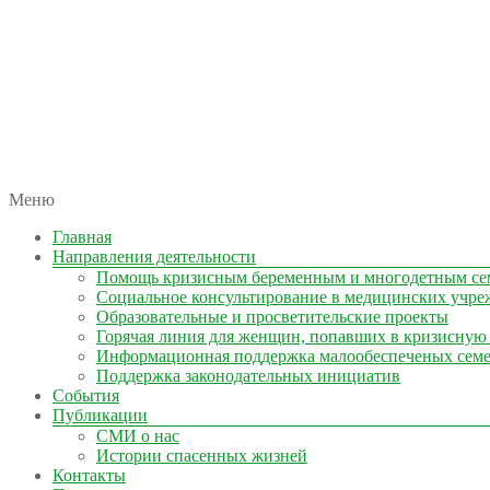
автономная некоммерческая организация
Меню
КОЛЫМА — ЗА ЖИЗНЬ
Главная
Направления деятельности
Помощь кризисным беременным и многодетным се
Социальное консультирование в медицинских учре
Образовательные и просветительские проекты
Горячая линия для женщин, попавших в кризисную
Информационная поддержка малообеспеченых сем
Поддержка законодательных инициатив
События
Публикации
СМИ о нас
Истории спасенных жизней
Контакты