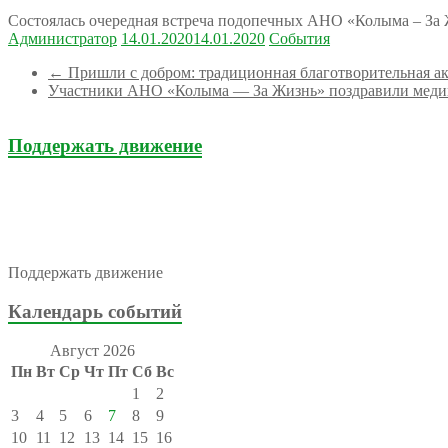
Состоялась очередная встреча подопечных АНО «Колыма – За
Администратор
14.01.2020
14.01.2020
События
←
Пришли с добром: традиционная благотворительная а
Участники АНО «Колыма — За Жизнь» поздравили медиц
Поддержать движение
Поддержать движение
Календарь событий
Август 2026
Пн
Вт
Ср
Чт
Пт
Сб
Вс
1
2
3
4
5
6
7
8
9
10
11
12
13
14
15
16