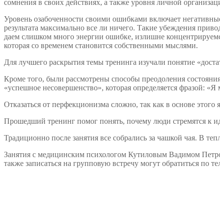
сомнения в своих действиях, а также уровня личной организац
Уровень озабоченности своими ошибками включает негативные
результата максимально все ли ничего. Такие убеждения приво
даем слишком много энергии ошибке, излишне концентрируемся 
которая со временем становится собственными мыслями.
Для лучшего раскрытия темы тренинга изучали понятие «доста
Кроме того, были рассмотрены способы преодоления состояния 
«успешное несовершенство», которая определяется фразой: «Я м
Отказаться от перфекционизма сложно, так как в основе этого 
Прошедший тренинг помог понять, почему люди стремятся к идеа
Традиционно после занятия все собрались за чашкой чая. В те
Занятия с медицинским психологом Кутиловым Вадимом Петров
также записаться на групповую встречу могут обратиться по те