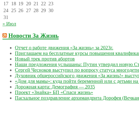
17
18
19
20
21
22
23
24
25
26
27
28
29
30
31
« Июл
Новости За Жизнь
Отчет о работе движения «За жизнь» за 2023г.
Приглашаем на бесплатные курсы повышения квалифик
Новый трек против абортов
Наши предложения услышаны: Путин утвердил новую Ст
Сергей Чесноков выступил по вопросу статуса многодет
Духовник общероссийского движения «За жизнь!» выступ
«Дом для мамы»: куда пойти беременной или с детьми на 
Дорожная карта: Демография — 2035
Проект «Знайка» БП «Спаси жизнь»
Пасхальное поздравление архимандрита Дорофея (Вечкан