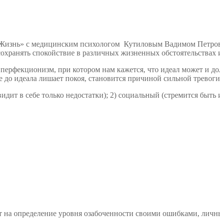
 Жизнь» с медицинским психологом Кутиловым Вадимом Петрови
 сохранять спокойствие в различных жизненных обстоятельствах
 перфекционизм, при котором нам кажется, что идеал может и до
е до идеала лишает покоя, становится причиной сильной тревоги
видит в себе только недостатки); 2) социальный (стремится быт
 на определение уровня озабоченности своими ошибками, личны