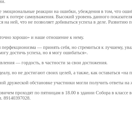
ии.
 эмоциональные реакции на ошибки, убеждения в том, что ошиб
дят к потере самоуважения. Высокий уровень данного показател
на ней, что не позволяет добиваться успеха в деле. Развитию 
точно хорошо» и наше отношение к нему.
перфекционизма — принять себя, но стремиться к лучшему, уважа
огу достичь успеха, но я могу ошибаться».
явления — гордость, в частности за свои достижения.
лу, но не достигают своих целей, а также, как оставаться «на 
плой дружеской обстановке участники могли получить ответы на
ичем проходят по пятницам в 18.00 в здании Собора в классе 
л. 89140397028.