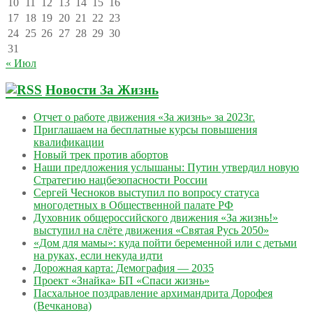
10
11
12
13
14
15
16
17
18
19
20
21
22
23
24
25
26
27
28
29
30
31
« Июл
Новости За Жизнь
Отчет о работе движения «За жизнь» за 2023г.
Приглашаем на бесплатные курсы повышения
квалификации
Новый трек против абортов
Наши предложения услышаны: Путин утвердил новую
Стратегию нацбезопасности России
Сергей Чесноков выступил по вопросу статуса
многодетных в Общественной палате РФ
Духовник общероссийского движения «За жизнь!»
выступил на слёте движения «Святая Русь 2050»
«Дом для мамы»: куда пойти беременной или с детьми
на руках, если некуда идти
Дорожная карта: Демография — 2035
Проект «Знайка» БП «Спаси жизнь»
Пасхальное поздравление архимандрита Дорофея
(Вечканова)