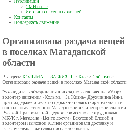
Публикации
СМИ о нас
Истории спасенных жизней
Контакты
Поддержать движение
Организована раздача вещей
в поселках Магаданской
области
Вы здесь:
КОЛЫМА — ЗА ЖИЗНЬ
>
Блог
>
События
>
Организована раздача вещей в поселках Магаданской области
Руководитель объединения прикладного творчества «Узор»,
волонтер движения «Колыма – За Жизнь» Дружинина Инна
при поддержке отдела по церковной благотворительности и
социальному служению Магаданской и Синегорской епархии
Русской Православной Церкви совместно с сотрудниками
МБУК г. Магадана «Центр досуга» Бахусовой Еленой и
волонтером Пыжовой Юлией организовали доставку и
раздачу одежды жителям поселков области.