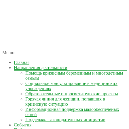
автономная некоммерческая организация
Меню
КОЛЫМА — ЗА ЖИЗНЬ
Главная
Направления деятельности
Помощь кризисным беременным и многодетным
семьям
Социальное консультирование в медицинских
учреждениях
Образовательные и просветительские проекты
Горячая линия для женщин, попавших в
кризисную ситуацию
Информационная поддержка малообеспеченых
семей
Поддержка законодательных инициатив
События