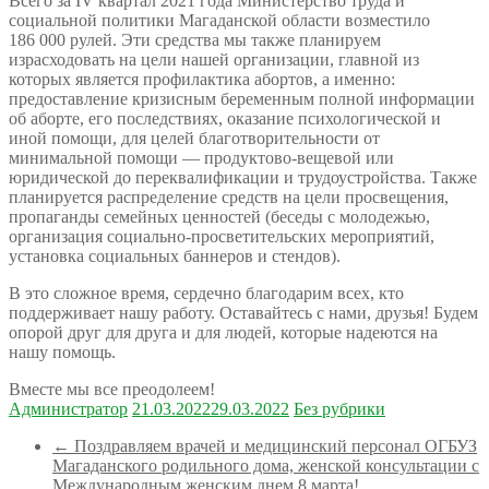
Всего за IV квартал 2021 года Министерство труда и
социальной политики Магаданской области возместило
186 000 рулей. Эти средства мы также планируем
израсходовать на цели нашей организации, главной из
которых является профилактика абортов, а именно:
предоставление кризисным беременным полной информации
об аборте, его последствиях, оказание психологической и
иной помощи, для целей благотворительности от
минимальной помощи — продуктово-вещевой или
юридической до переквалификации и трудоустройства. Также
планируется распределение средств на цели просвещения,
пропаганды семейных ценностей (беседы с молодежью,
организация социально-просветительских мероприятий,
установка социальных баннеров и стендов).
В это сложное время, сердечно благодарим всех, кто
поддерживает нашу работу. Оставайтесь с нами, друзья! Будем
опорой друг для друга и для людей, которые надеются на
нашу помощь.
Вместе мы все преодолеем!
Администратор
21.03.2022
29.03.2022
Без рубрики
←
Поздравляем врачей и медицинский персонал ОГБУЗ
Магаданского родильного дома, женской консультации c
Международным женским днем 8 марта!