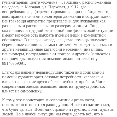
гуманитарный центр «Колыма – За Жизнь», расположенный
по адресу: г. Магадан, ул. Парковая, д. 9/12, где
востребованные, (отремонтированные при необходимости,
выстиранные силами волонтеров движения и сотрудниками
центра) вещи аккуратно представлены для нуждающихся,
развешены и расставлены по размерам и типам. Лица,
оказавшиеся в трудной жизненной или финансовой ситуации,
имеют возможность выбрать нужные вещи в комфортной
обстановке. В первую очередь вещевую помощь получают
беременные женщины, семьи с детьми, многодетные семьи и
другие незащищенные категории населения (инвалиды,
пенсионеры, пострадавшие от пожара и другие). Записаться
на прием для получения помощи можно по телефону
89140359091.
Благодаря вашему неравнодушию такой вид социальной
помощи удовлетворяет базовые потребности человека и
влияет на решение других более глубоких проблем. Чистая
современная одежда повышает шанс на трудоустройство,
влияет на самооценку.
К тому, что происходит в современной реальности,
невозможно относиться равнодушно. Никто из нас не знает,
что будет дальше. Всем нам страшно и грустно. Болит душа за
людей. Но в любой ситуации мы будем делать всё, что в