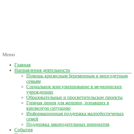
автономная некоммерческая организация
Меню
КОЛЫМА — ЗА ЖИЗНЬ
Главная
Направления деятельности
Помощь кризисным беременным и многодетным
семьям
Социальное консультирование в медицинских
учреждениях
Образовательные и просветительские проекты
Горячая линия для женщин, попавших в
кризисную ситуацию
Информационная поддержка малообеспеченых
семей
Поддержка законодательных инициатив
События