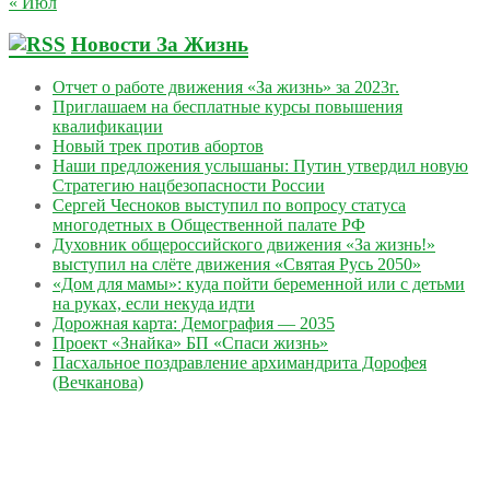
« Июл
Новости За Жизнь
Отчет о работе движения «За жизнь» за 2023г.
Приглашаем на бесплатные курсы повышения
квалификации
Новый трек против абортов
Наши предложения услышаны: Путин утвердил новую
Стратегию нацбезопасности России
Сергей Чесноков выступил по вопросу статуса
многодетных в Общественной палате РФ
Духовник общероссийского движения «За жизнь!»
выступил на слёте движения «Святая Русь 2050»
«Дом для мамы»: куда пойти беременной или с детьми
на руках, если некуда идти
Дорожная карта: Демография — 2035
Проект «Знайка» БП «Спаси жизнь»
Пасхальное поздравление архимандрита Дорофея
(Вечканова)