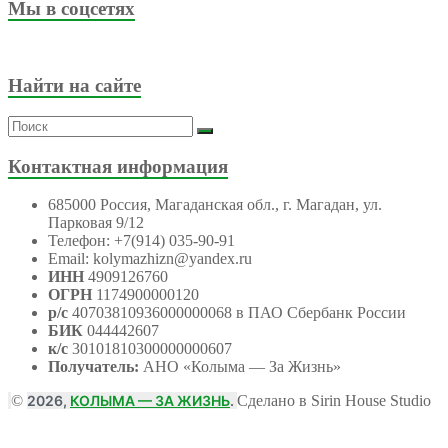
Мы в соцсетях
Найти на сайте
Контактная информация
685000 Россия, Магаданская обл., г. Магадан, ул.
Парковая 9/12
Телефон: +7(914) 035-90-91
Email: kolymazhizn@yandex.ru
ИНН
4909126760
ОГРН
1174900000120
р/с
40703810936000000068 в ПАО Сбербанк России
БИК
044442607
к/с
30101810300000000607
Получатель:
АНО
«Колыма — За Жизнь»
©
2026,
КОЛЫМА — ЗА ЖИЗНЬ
.
Сделано в Sirin House Studio