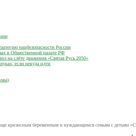
ации
ратегию нацбезопасности России
ных в Общественной палате РФ
ил на слёте движения «Святая Русь 2050»
руках, если некуда идти
ова)
ощи кризисным беременным и нуждающимся семьям с детьми «С