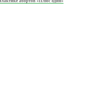
илактике абортов «Плюс один»