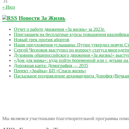
31
« Июл
Новости За Жизнь
Отчет о работе движения «За жизнь» за 2023г.
Приглашаем на бесплатные курсы повышения квалифик
Новый трек против абортов
Наши предложения услышаны: Путин утвердил новую Ст
Сергей Чесноков выступил по вопросу статуса многодет
Духовник общероссийского движения «За жизнь!» выступ
«Дом для мамы»: куда пойти беременной или с детьми на 
Дорожная карта: Демография — 2035
Проект «Знайка» БП «Спаси жизнь»
Пасхальное поздравление архимандрита Дорофея (Вечкан
Мы являемся участниками благотворительной программы пом