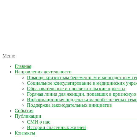
автономная некоммерческая организация
Меню
КОЛЫМА — ЗА ЖИЗНЬ
Главная
Направления деятельности
Помощь кризисным беременным и многодетным се
Социальное консультирование в медицинских учре
Образовательные и просветительские проекты
Горячая линия для женщин, попавших в кризисную
Информационная поддержка малообеспеченых сем
Поддержка законодательных инициатив
События
Публикации
СМИ о нас
Истории спасенных жизней
Контакты