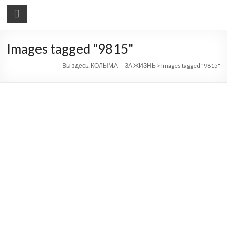
КОЛЫМА — ЗА ЖИЗНЬ
автономная некоммерческая организация
Images tagged "9815"
Вы здесь:
КОЛЫМА — ЗА ЖИЗНЬ
>
Images tagged "9815"