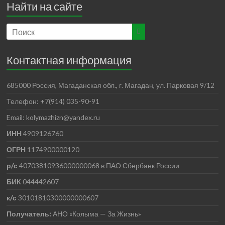
Найти на сайте
Контактная информация
685000 Россия, Магаданская обл., г. Магадан, ул. Парковая 9/12
Телефон: +7(914) 035-90-91
Email: kolymazhizn@yandex.ru
ИНН
4909126760
ОГРН
1174900000120
р/с
40703810936000000068 в ПАО Сбербанк России
БИК
044442607
к/с
30101810300000000607
Получатель:
АНО
«Колыма — За Жизнь»