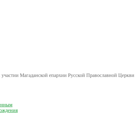
м участии Магаданской епархии Русской Православной Церкви
енным
рождения