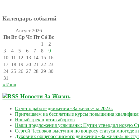
Календарь событий
Август 2026
Пн
Вт
Ср
Чт
Пт
Сб
Вс
1
2
3
4
5
6
7
8
9
10
11
12
13
14
15
16
17
18
19
20
21
22
23
24
25
26
27
28
29
30
31
« Июл
Новости За Жизнь
Отчет о работе движения «За жизнь» за 2023г.
Приглашаем на бесплатные курсы повышения квалифик
Новый трек против абортов
Наши предложения услышаны: Путин утвердил новую Ст
Сергей Чесноков выступил по вопросу статуса многодет
Духовник общероссийского движения «За жизнь!» выступ