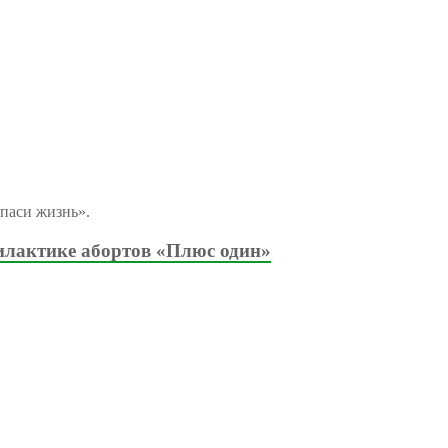
паси жизнь».
илактике абортов «Плюс один»