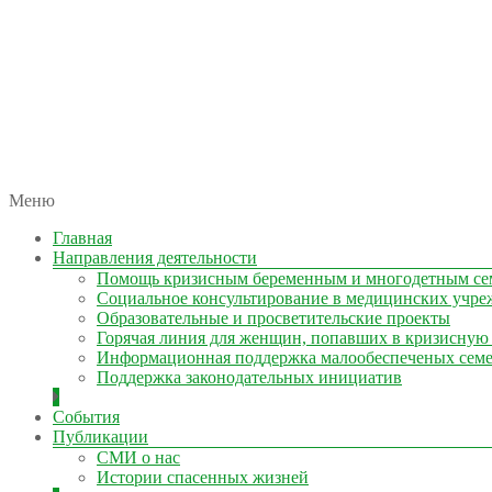
автономная некоммерческая организация
Меню
КОЛЫМА — ЗА ЖИЗНЬ
Главная
Направления деятельности
Помощь кризисным беременным и многодетным се
Социальное консультирование в медицинских учре
Образовательные и просветительские проекты
Горячая линия для женщин, попавших в кризисную
Информационная поддержка малообеспеченых сем
Поддержка законодательных инициатив
События
Публикации
СМИ о нас
Истории спасенных жизней