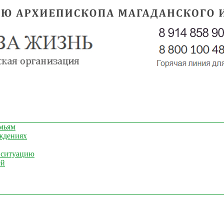
мьям
ждениях
 ситуацию
ей