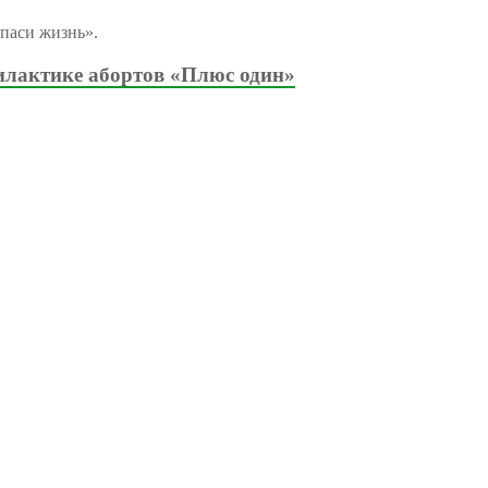
паси жизнь».
илактике абортов «Плюс один»