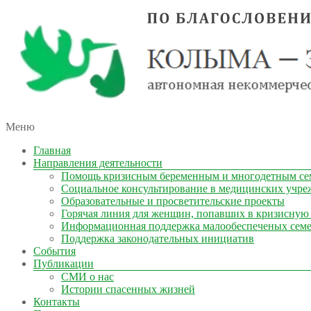
автономная некоммерческая организация
Меню
КОЛЫМА — ЗА ЖИЗНЬ
Главная
Направления деятельности
Помощь кризисным беременным и многодетным се
Социальное консультирование в медицинских учре
Образовательные и просветительские проекты
Горячая линия для женщин, попавших в кризисную
Информационная поддержка малообеспеченых сем
Поддержка законодательных инициатив
События
Публикации
СМИ о нас
Истории спасенных жизней
Контакты