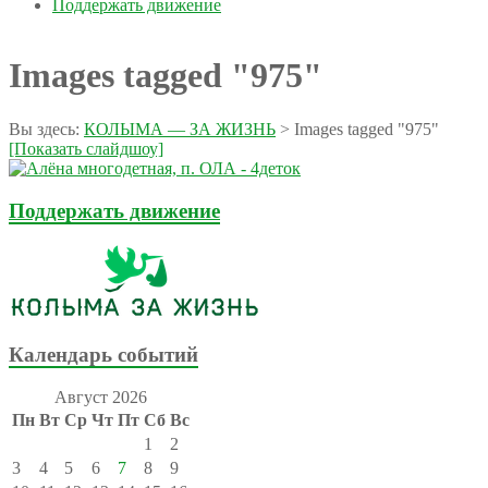
Поддержать движение
Images tagged "975"
Вы здесь:
КОЛЫМА — ЗА ЖИЗНЬ
>
Images tagged "975"
[Показать слайдшоу]
Поддержать движение
Календарь событий
Август 2026
Пн
Вт
Ср
Чт
Пт
Сб
Вс
1
2
3
4
5
6
7
8
9