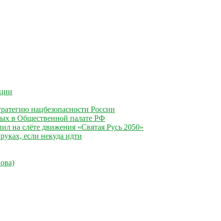
ации
ратегию нацбезопасности России
ных в Общественной палате РФ
ил на слёте движения «Святая Русь 2050»
руках, если некуда идти
ова)