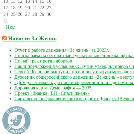
10
11
12
13
14
15
16
17
18
19
20
21
22
23
24
25
26
27
28
29
30
31
« Июл
Новости За Жизнь
Отчет о работе движения «За жизнь» за 2023г.
Приглашаем на бесплатные курсы повышения квалифик
Новый трек против абортов
Наши предложения услышаны: Путин утвердил новую Ст
Сергей Чесноков выступил по вопросу статуса многодет
Духовник общероссийского движения «За жизнь!» выступ
«Дом для мамы»: куда пойти беременной или с детьми на 
Дорожная карта: Демография — 2035
Проект «Знайка» БП «Спаси жизнь»
Пасхальное поздравление архимандрита Дорофея (Вечкан