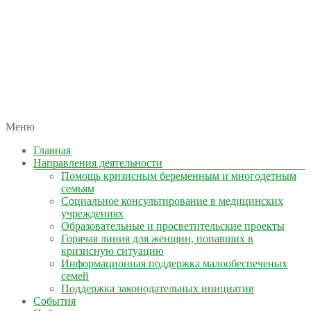
автономная некоммерческая организация
Меню
КОЛЫМА — ЗА ЖИЗНЬ
Главная
Направления деятельности
Помощь кризисным беременным и многодетным
семьям
Социальное консультирование в медицинских
учреждениях
Образовательные и просветительские проекты
Горячая линия для женщин, попавших в
кризисную ситуацию
Информационная поддержка малообеспеченых
семей
Поддержка законодательных инициатив
События