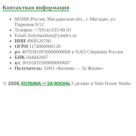
Контактная информация
685000 Россия, Магаданская обл., г. Магадан, ул.
Парковая 9/12
Телефон: +7(914) 035-90-91
Email: kolymazhizn@yandex.ru
ИНН
4909126760
ОГРН
1174900000120
р/с
40703810936000000068 в ПАО Сбербанк России
БИК
044442607
к/с
30101810300000000607
Получатель:
АНО
«Колыма — За Жизнь»
©
2026,
КОЛЫМА — ЗА ЖИЗНЬ
.
Сделано в Sirin House Studio