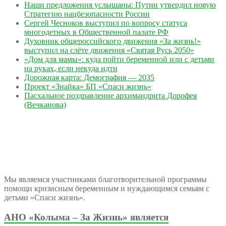
Наши предложения услышаны: Путин утвердил новую
Стратегию нацбезопасности России
Сергей Чесноков выступил по вопросу статуса
многодетных в Общественной палате РФ
Духовник общероссийского движения «За жизнь!»
выступил на слёте движения «Святая Русь 2050»
«Дом для мамы»: куда пойти беременной или с детьми
на руках, если некуда идти
Дорожная карта: Демография — 2035
Проект «Знайка» БП «Спаси жизнь»
Пасхальное поздравление архимандрита Дорофея
(Вечканова)
Мы являемся участниками благотворительной программы
помощи кризисным беременным и нуждающимся семьям с
детьми «Спаси жизнь».
АНО «Колыма – За Жизнь» является