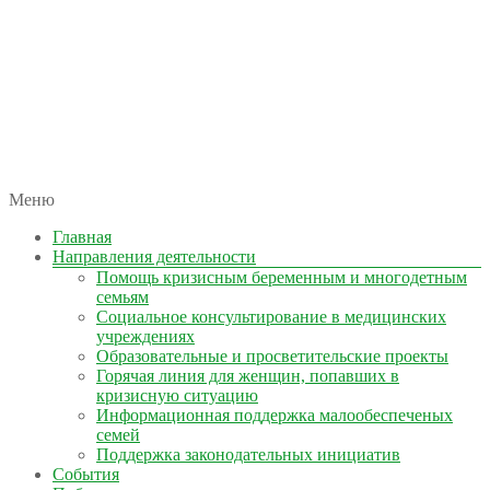
автономная некоммерческая организация
Меню
КОЛЫМА — ЗА ЖИЗНЬ
Главная
Направления деятельности
Помощь кризисным беременным и многодетным
семьям
Социальное консультирование в медицинских
учреждениях
Образовательные и просветительские проекты
Горячая линия для женщин, попавших в
кризисную ситуацию
Информационная поддержка малообеспеченых
семей
Поддержка законодательных инициатив
События