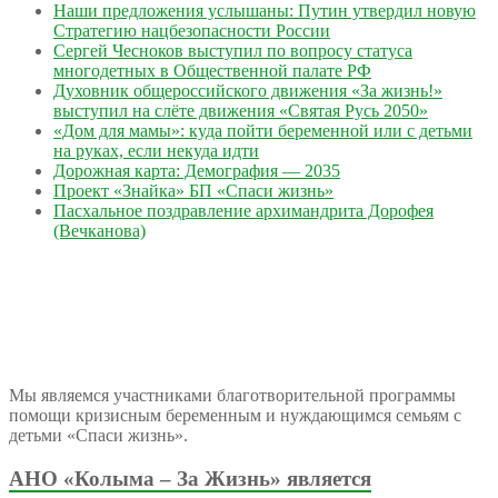
Наши предложения услышаны: Путин утвердил новую
Стратегию нацбезопасности России
Сергей Чесноков выступил по вопросу статуса
многодетных в Общественной палате РФ
Духовник общероссийского движения «За жизнь!»
выступил на слёте движения «Святая Русь 2050»
«Дом для мамы»: куда пойти беременной или с детьми
на руках, если некуда идти
Дорожная карта: Демография — 2035
Проект «Знайка» БП «Спаси жизнь»
Пасхальное поздравление архимандрита Дорофея
(Вечканова)
Мы являемся участниками благотворительной программы
помощи кризисным беременным и нуждающимся семьям с
детьми «Спаси жизнь».
АНО «Колыма – За Жизнь» является