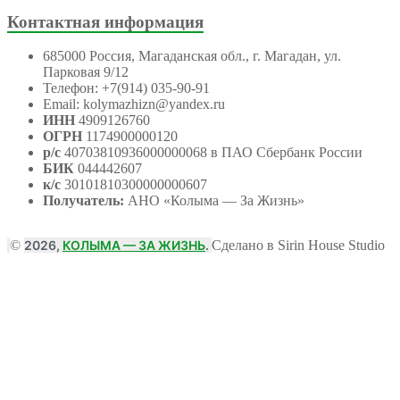
Контактная информация
685000 Россия, Магаданская обл., г. Магадан, ул.
Парковая 9/12
Телефон: +7(914) 035-90-91
Email: kolymazhizn@yandex.ru
ИНН
4909126760
ОГРН
1174900000120
р/с
40703810936000000068 в ПАО Сбербанк России
БИК
044442607
к/с
30101810300000000607
Получатель:
АНО
«Колыма — За Жизнь»
©
2026,
КОЛЫМА — ЗА ЖИЗНЬ
.
Сделано в Sirin House Studio