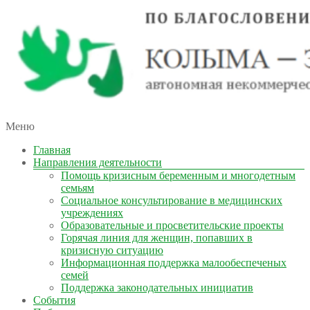
автономная некоммерческая организация
Меню
КОЛЫМА — ЗА ЖИЗНЬ
Главная
Направления деятельности
Помощь кризисным беременным и многодетным
семьям
Социальное консультирование в медицинских
учреждениях
Образовательные и просветительские проекты
Горячая линия для женщин, попавших в
кризисную ситуацию
Информационная поддержка малообеспеченых
семей
Поддержка законодательных инициатив
События