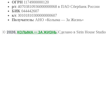
ОГРН
1174900000120
р/с
40703810936000000068 в ПАО Сбербанк России
БИК
044442607
к/с
30101810300000000607
Получатель:
АНО
«Колыма — За Жизнь»
©
2026,
КОЛЫМА — ЗА ЖИЗНЬ
.
Сделано в Sirin House Studio