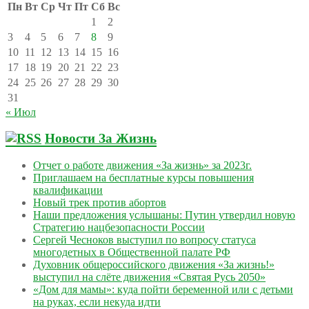
Пн
Вт
Ср
Чт
Пт
Сб
Вс
1
2
3
4
5
6
7
8
9
10
11
12
13
14
15
16
17
18
19
20
21
22
23
24
25
26
27
28
29
30
31
« Июл
Новости За Жизнь
Отчет о работе движения «За жизнь» за 2023г.
Приглашаем на бесплатные курсы повышения
квалификации
Новый трек против абортов
Наши предложения услышаны: Путин утвердил новую
Стратегию нацбезопасности России
Сергей Чесноков выступил по вопросу статуса
многодетных в Общественной палате РФ
Духовник общероссийского движения «За жизнь!»
выступил на слёте движения «Святая Русь 2050»
«Дом для мамы»: куда пойти беременной или с детьми
на руках, если некуда идти