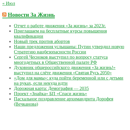
« Июл
Новости За Жизнь
Отчет о работе движения «За жизнь» за 2023г.
Приглашаем на бесплатные курсы повышения
квалификации
Новый трек против абортов
Наши предложения услышаны: Путин утвердил новую
Стратегию нацбезопасности России
Сергей Чесноков выступил по вопросу статуса
многодетных в Общественной палате РФ
Духовник общероссийского движения «За жизнь!»
выступил на слёте движения «Святая Русь 2050»
«Дом для мамы»: куда пойти беременной или с детьми
на руках, если некуда идти
Дорожная карта: Демография — 2035
Проект «Знайка» БП «Спаси жизнь»
Пасхальное поздравление архимандрита Дорофея
(Вечканова)