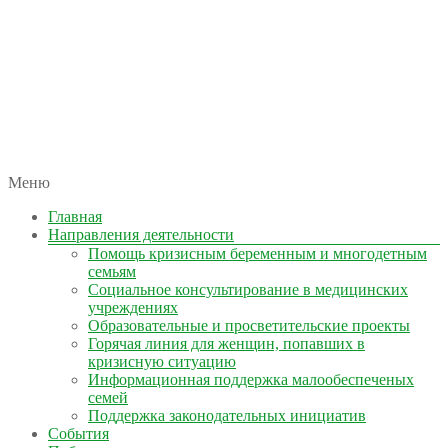
автономная некоммерческая организация
Меню
КОЛЫМА — ЗА ЖИЗНЬ
Главная
Направления деятельности
Помощь кризисным беременным и многодетным
семьям
Социальное консультирование в медицинских
учреждениях
Образовательные и просветительские проекты
Горячая линия для женщин, попавших в
кризисную ситуацию
Информационная поддержка малообеспеченых
семей
Поддержка законодательных инициатив
События