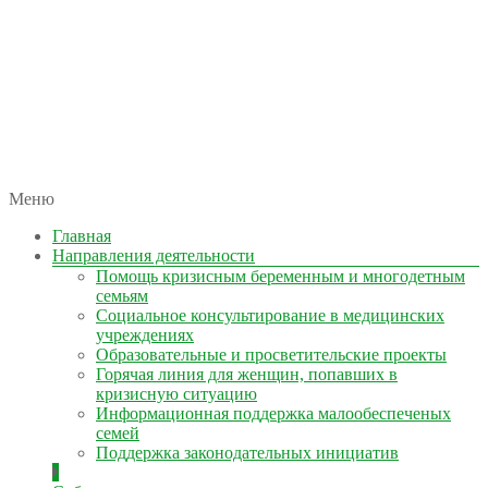
автономная некоммерческая организация
Меню
КОЛЫМА — ЗА ЖИЗНЬ
Главная
Направления деятельности
Помощь кризисным беременным и многодетным
семьям
Социальное консультирование в медицинских
учреждениях
Образовательные и просветительские проекты
Горячая линия для женщин, попавших в
кризисную ситуацию
Информационная поддержка малообеспеченых
семей
Поддержка законодательных инициатив