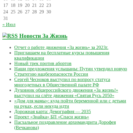
17
18
19
20
21
22
23
24
25
26
27
28
29
30
31
« Июл
Новости За Жизнь
Отчет о работе движения «За жизнь» за 2023г.
Приглашаем на бесплатные курсы повышения
квалификации
Новый трек против абортов
Наши предложения услышаны: Путин утвердил новую
Стратегию нацбезопасности России
Сергей Чесноков выступил по вопросу статуса
многодетных в Общественной палате РФ
Духовник общероссийского движения «За жизнь!»
выступил на слёте движения «Святая Русь 2050»
«Дом для мамы»: куда пойти беременной или с детьми
на руках, если некуда идти
Дорожная карта: Демография — 2035
Проект «Знайка» БП «Спаси жизнь»
Пасхальное поздравление архимандрита Дорофея
(Вечканова)