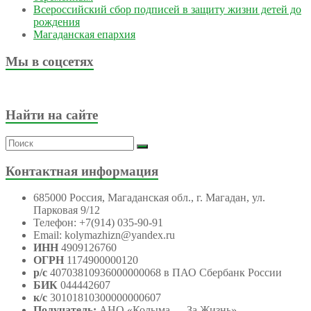
Всероссийский сбор подписей в защиту жизни детей до
рождения
Магаданская епархия
Мы в соцсетях
Найти на сайте
Контактная информация
685000 Россия, Магаданская обл., г. Магадан, ул.
Парковая 9/12
Телефон: +7(914) 035-90-91
Email: kolymazhizn@yandex.ru
ИНН
4909126760
ОГРН
1174900000120
р/с
40703810936000000068 в ПАО Сбербанк России
БИК
044442607
к/с
30101810300000000607
Получатель:
АНО
«Колыма — За Жизнь»