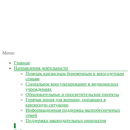
автономная некоммерческая организация
Меню
КОЛЫМА — ЗА ЖИЗНЬ
Главная
Направления деятельности
Помощь кризисным беременным и многодетным
семьям
Социальное консультирование в медицинских
учреждениях
Образовательные и просветительские проекты
Горячая линия для женщин, попавших в
кризисную ситуацию
Информационная поддержка малообеспеченых
семей
Поддержка законодательных инициатив