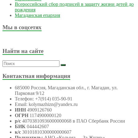
Всероссийский сбор подписей в защиту жизни детей до
рождения
Магаданская епархия
Мы в соцсетях
Найти на сайте
Контактная информация
685000 Россия, Магаданская обл., г. Магадан, ул.
Парковая 9/12
Телефон: +7(914) 035-90-91
Email: kolymazhizn@yandex.ru
ИНН
4909126760
ОГРН
1174900000120
р/с
40703810936000000068 в ПАО Сбербанк России
БИК
044442607
к/с
30101810300000000607
Получатель:
АНО
«Колыма — За Жизнь»