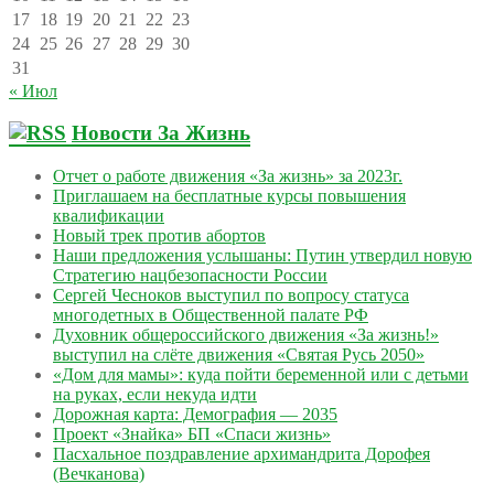
17
18
19
20
21
22
23
24
25
26
27
28
29
30
31
« Июл
Новости За Жизнь
Отчет о работе движения «За жизнь» за 2023г.
Приглашаем на бесплатные курсы повышения
квалификации
Новый трек против абортов
Наши предложения услышаны: Путин утвердил новую
Стратегию нацбезопасности России
Сергей Чесноков выступил по вопросу статуса
многодетных в Общественной палате РФ
Духовник общероссийского движения «За жизнь!»
выступил на слёте движения «Святая Русь 2050»
«Дом для мамы»: куда пойти беременной или с детьми
на руках, если некуда идти
Дорожная карта: Демография — 2035
Проект «Знайка» БП «Спаси жизнь»
Пасхальное поздравление архимандрита Дорофея
(Вечканова)