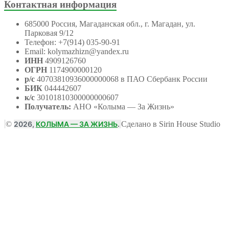
Контактная информация
685000 Россия, Магаданская обл., г. Магадан, ул.
Парковая 9/12
Телефон: +7(914) 035-90-91
Email: kolymazhizn@yandex.ru
ИНН
4909126760
ОГРН
1174900000120
р/с
40703810936000000068 в ПАО Сбербанк России
БИК
044442607
к/с
30101810300000000607
Получатель:
АНО
«Колыма — За Жизнь»
©
2026,
КОЛЫМА — ЗА ЖИЗНЬ
.
Сделано в Sirin House Studio