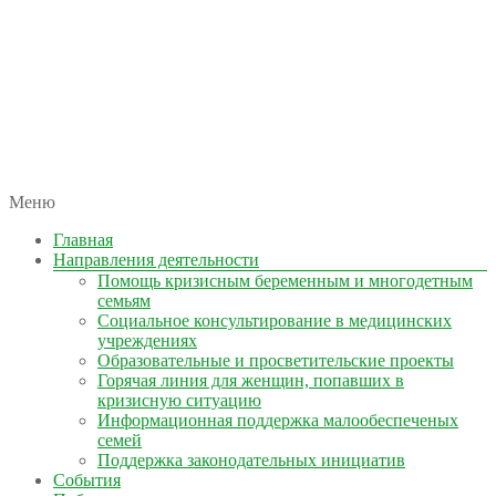
автономная некоммерческая организация
Меню
КОЛЫМА — ЗА ЖИЗНЬ
Главная
Направления деятельности
Помощь кризисным беременным и многодетным
семьям
Социальное консультирование в медицинских
учреждениях
Образовательные и просветительские проекты
Горячая линия для женщин, попавших в
кризисную ситуацию
Информационная поддержка малообеспеченых
семей
Поддержка законодательных инициатив
События