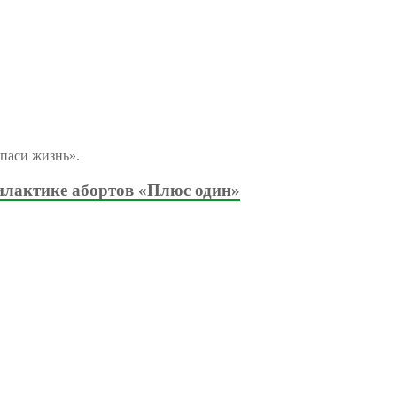
паси жизнь».
илактике абортов «Плюс один»