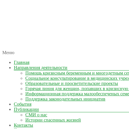
автономная некоммерческая организация
Меню
КОЛЫМА — ЗА ЖИЗНЬ
Главная
Направления деятельности
Помощь кризисным беременным и многодетным се
Социальное консультирование в медицинских учре
Образовательные и просветительские проекты
Горячая линия для женщин, попавших в кризисную
Информационная поддержка малообеспеченых сем
Поддержка законодательных инициатив
События
Публикации
СМИ о нас
Истории спасенных жизней
Контакты