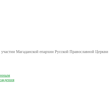
м участии Магаданской епархии Русской Православной Церкви
енным
рождения