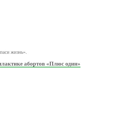
паси жизнь».
илактике абортов «Плюс один»