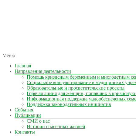
автономная некоммерческая организация
Меню
КОЛЫМА — ЗА ЖИЗНЬ
Главная
Направления деятельности
Помощь кризисным беременным и многодетным се
Социальное консультирование в медицинских учре
Образовательные и просветительские проекты
Горячая линия для женщин, попавших в кризисную
Информационная поддержка малообеспеченых сем
Поддержка законодательных инициатив
События
Публикации
СМИ о нас
Истории спасенных жизней
Контакты