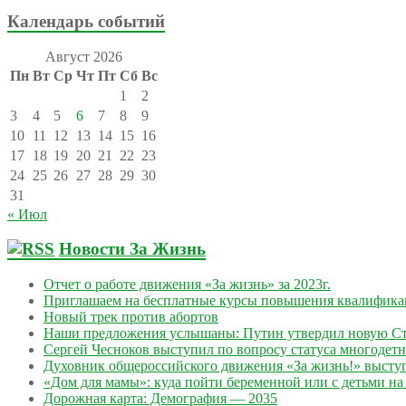
Календарь событий
Август 2026
Пн
Вт
Ср
Чт
Пт
Сб
Вс
1
2
3
4
5
6
7
8
9
10
11
12
13
14
15
16
17
18
19
20
21
22
23
24
25
26
27
28
29
30
31
« Июл
Новости За Жизнь
Отчет о работе движения «За жизнь» за 2023г.
Приглашаем на бесплатные курсы повышения квалифик
Новый трек против абортов
Наши предложения услышаны: Путин утвердил новую Ст
Сергей Чесноков выступил по вопросу статуса многодет
Духовник общероссийского движения «За жизнь!» выступ
«Дом для мамы»: куда пойти беременной или с детьми на 
Дорожная карта: Демография — 2035