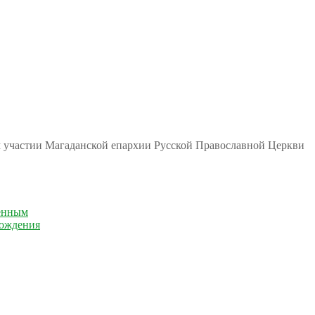
м участии Магаданской епархии Русской Православной Церкви
енным
рождения