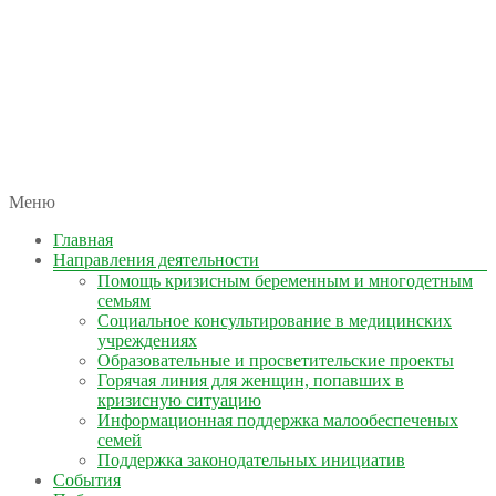
автономная некоммерческая организация
Меню
КОЛЫМА — ЗА ЖИЗНЬ
Главная
Направления деятельности
Помощь кризисным беременным и многодетным
семьям
Социальное консультирование в медицинских
учреждениях
Образовательные и просветительские проекты
Горячая линия для женщин, попавших в
кризисную ситуацию
Информационная поддержка малообеспеченых
семей
Поддержка законодательных инициатив
События