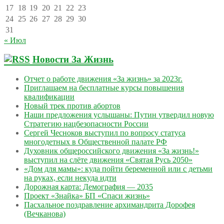
17
18
19
20
21
22
23
24
25
26
27
28
29
30
31
« Июл
Новости За Жизнь
Отчет о работе движения «За жизнь» за 2023г.
Приглашаем на бесплатные курсы повышения
квалификации
Новый трек против абортов
Наши предложения услышаны: Путин утвердил новую
Стратегию нацбезопасности России
Сергей Чесноков выступил по вопросу статуса
многодетных в Общественной палате РФ
Духовник общероссийского движения «За жизнь!»
выступил на слёте движения «Святая Русь 2050»
«Дом для мамы»: куда пойти беременной или с детьми
на руках, если некуда идти
Дорожная карта: Демография — 2035
Проект «Знайка» БП «Спаси жизнь»
Пасхальное поздравление архимандрита Дорофея
(Вечканова)