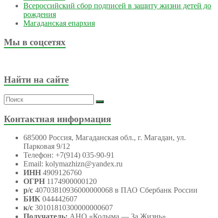
Всероссийский сбор подписей в защиту жизни детей до
рождения
Магаданская епархия
Мы в соцсетях
Найти на сайте
Контактная информация
685000 Россия, Магаданская обл., г. Магадан, ул.
Парковая 9/12
Телефон: +7(914) 035-90-91
Email: kolymazhizn@yandex.ru
ИНН
4909126760
ОГРН
1174900000120
р/с
40703810936000000068 в ПАО Сбербанк России
БИК
044442607
к/с
30101810300000000607
Получатель:
АНО
«Колыма — За Жизнь»