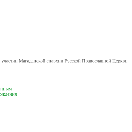
м участии Магаданской епархии Русской Православной Церкви
енным
рождения