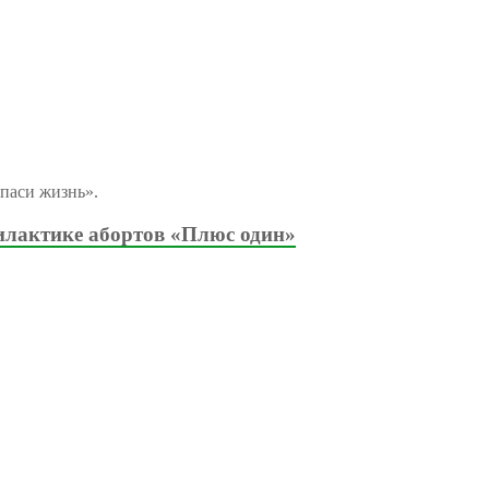
паси жизнь».
илактике абортов «Плюс один»