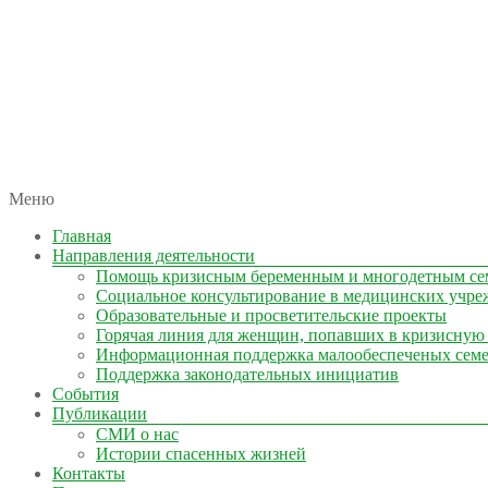
автономная некоммерческая организация
Меню
КОЛЫМА — ЗА ЖИЗНЬ
Главная
Направления деятельности
Помощь кризисным беременным и многодетным се
Социальное консультирование в медицинских учре
Образовательные и просветительские проекты
Горячая линия для женщин, попавших в кризисную
Информационная поддержка малообеспеченых сем
Поддержка законодательных инициатив
События
Публикации
СМИ о нас
Истории спасенных жизней
Контакты