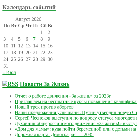
Календарь событий
Август 2026
Пн
Вт
Ср
Чт
Пт
Сб
Вс
1
2
3
4
5
6
7
8
9
10
11
12
13
14
15
16
17
18
19
20
21
22
23
24
25
26
27
28
29
30
31
« Июл
Новости За Жизнь
Отчет о работе движения «За жизнь» за 2023г.
Приглашаем на бесплатные курсы повышения квалифик
Новый трек против абортов
Наши предложения услышаны: Путин утвердил новую Ст
Сергей Чесноков выступил по вопросу статуса многодет
Духовник общероссийского движения «За жизнь!» выступ
«Дом для мамы»: куда пойти беременной или с детьми на 
Дорожная карта: Демография — 2035