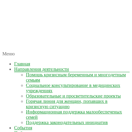
автономная некоммерческая организация
Меню
КОЛЫМА — ЗА ЖИЗНЬ
Главная
Направления деятельности
Помощь кризисным беременным и многодетным
семьям
Социальное консультирование в медицинских
учреждениях
Образовательные и просветительские проекты
Горячая линия для женщин, попавших в
кризисную ситуацию
Информационная поддержка малообеспеченых
семей
Поддержка законодательных инициатив
События