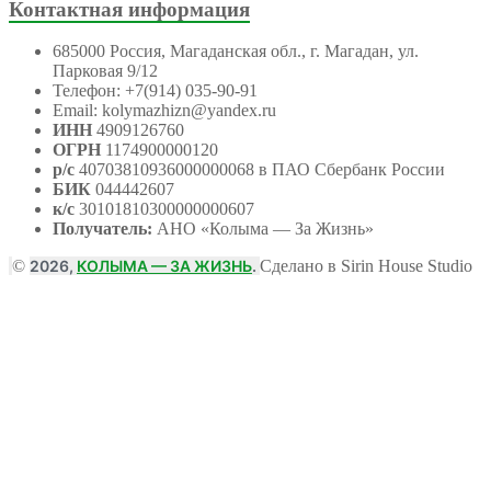
Контактная информация
685000 Россия, Магаданская обл., г. Магадан, ул.
Парковая 9/12
Телефон: +7(914) 035-90-91
Email: kolymazhizn@yandex.ru
ИНН
4909126760
ОГРН
1174900000120
р/с
40703810936000000068 в ПАО Сбербанк России
БИК
044442607
к/с
30101810300000000607
Получатель:
АНО
«Колыма — За Жизнь»
©
2026,
КОЛЫМА — ЗА ЖИЗНЬ
.
Сделано в Sirin House Studio