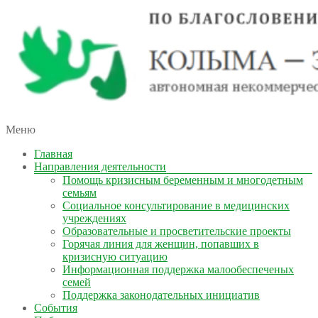
автономная некоммерческая организация
Меню
КОЛЫМА — ЗА ЖИЗНЬ
Главная
Направления деятельности
Помощь кризисным беременным и многодетным
семьям
Социальное консультирование в медицинских
учреждениях
Образовательные и просветительские проекты
Горячая линия для женщин, попавших в
кризисную ситуацию
Информационная поддержка малообеспеченых
семей
Поддержка законодательных инициатив
События