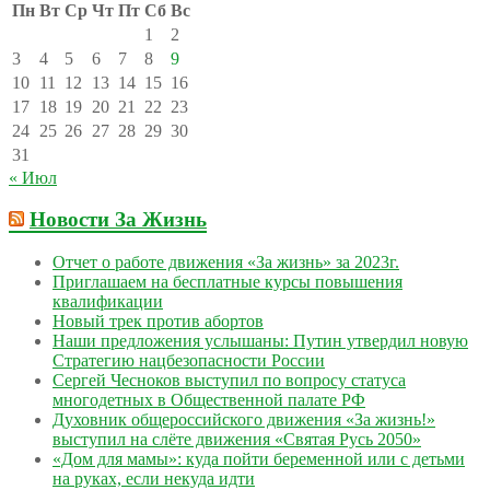
Пн
Вт
Ср
Чт
Пт
Сб
Вс
1
2
3
4
5
6
7
8
9
10
11
12
13
14
15
16
17
18
19
20
21
22
23
24
25
26
27
28
29
30
31
« Июл
Новости За Жизнь
Отчет о работе движения «За жизнь» за 2023г.
Приглашаем на бесплатные курсы повышения
квалификации
Новый трек против абортов
Наши предложения услышаны: Путин утвердил новую
Стратегию нацбезопасности России
Сергей Чесноков выступил по вопросу статуса
многодетных в Общественной палате РФ
Духовник общероссийского движения «За жизнь!»
выступил на слёте движения «Святая Русь 2050»
«Дом для мамы»: куда пойти беременной или с детьми
на руках, если некуда идти