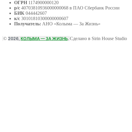
ОГРН
1174900000120
р/с
40703810936000000068 в ПАО Сбербанк России
БИК
044442607
к/с
30101810300000000607
Получатель:
АНО
«Колыма — За Жизнь»
©
2026,
КОЛЫМА — ЗА ЖИЗНЬ
.
Сделано в Sirin House Studio