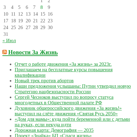
1
2
3
4
5
6
7
8
9
10
11
12
13
14
15
16
17
18
19
20
21
22
23
24
25
26
27
28
29
30
31
« Июл
Новости За Жизнь
Отчет о работе движения «За жизнь» за 2023г.
Приглашаем на бесплатные курсы повышения
квалификации
Новый трек против абортов
Наши предложения услышаны: Путин утвердил новую
Стратегию нацбезопасности России
Сергей Чесноков выступил по вопросу статуса
многодетных в Общественной палате РФ
Духовник общероссийского движения «За жизнь!»
выступил на слёте движения «Святая Русь 2050»
«Дом для мамы»: куда пойти беременной или с детьми
на руках, если некуда идти
Дорожная карта: Демография — 2035
Проект «Знайка» БП «Спаси жизнь»