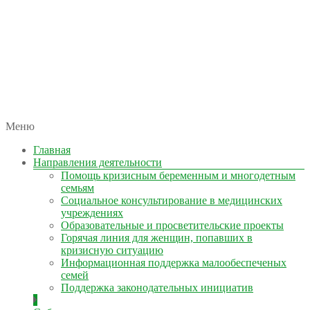
автономная некоммерческая организация
Меню
КОЛЫМА — ЗА ЖИЗНЬ
Главная
Направления деятельности
Помощь кризисным беременным и многодетным
семьям
Социальное консультирование в медицинских
учреждениях
Образовательные и просветительские проекты
Горячая линия для женщин, попавших в
кризисную ситуацию
Информационная поддержка малообеспеченых
семей
Поддержка законодательных инициатив