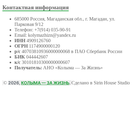
Контактная информация
685000 Россия, Магаданская обл., г. Магадан, ул.
Парковая 9/12
Телефон: +7(914) 035-90-91
Email: kolymazhizn@yandex.ru
ИНН
4909126760
ОГРН
1174900000120
р/с
40703810936000000068 в ПАО Сбербанк России
БИК
044442607
к/с
30101810300000000607
Получатель:
АНО
«Колыма — За Жизнь»
©
2026,
КОЛЫМА — ЗА ЖИЗНЬ
.
Сделано в Sirin House Studio