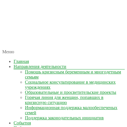
автономная некоммерческая организация
Меню
КОЛЫМА — ЗА ЖИЗНЬ
Главная
Направления деятельности
Помощь кризисным беременным и многодетным
семьям
Социальное консультирование в медицинских
учреждениях
Образовательные и просветительские проекты
Горячая линия для женщин, попавших в
кризисную ситуацию
Информационная поддержка малообеспеченых
семей
Поддержка законодательных инициатив
События