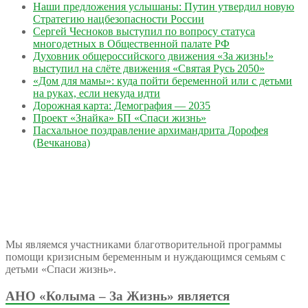
Наши предложения услышаны: Путин утвердил новую
Стратегию нацбезопасности России
Сергей Чесноков выступил по вопросу статуса
многодетных в Общественной палате РФ
Духовник общероссийского движения «За жизнь!»
выступил на слёте движения «Святая Русь 2050»
«Дом для мамы»: куда пойти беременной или с детьми
на руках, если некуда идти
Дорожная карта: Демография — 2035
Проект «Знайка» БП «Спаси жизнь»
Пасхальное поздравление архимандрита Дорофея
(Вечканова)
Мы являемся участниками благотворительной программы
помощи кризисным беременным и нуждающимся семьям с
детьми «Спаси жизнь».
АНО «Колыма – За Жизнь» является