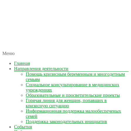
автономная некоммерческая организация
Меню
КОЛЫМА — ЗА ЖИЗНЬ
Главная
Направления деятельности
Помощь кризисным беременным и многодетным
семьям
Социальное консультирование в медицинских
учреждениях
Образовательные и просветительские проекты
Горячая линия для женщин, попавших в
кризисную ситуацию
Информационная поддержка малообеспеченых
семей
Поддержка законодательных инициатив
События