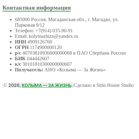
Контактная информация
685000 Россия, Магаданская обл., г. Магадан, ул.
Парковая 9/12
Телефон: +7(914) 035-90-91
Email: kolymazhizn@yandex.ru
ИНН
4909126760
ОГРН
1174900000120
р/с
40703810936000000068 в ПАО Сбербанк России
БИК
044442607
к/с
30101810300000000607
Получатель:
АНО
«Колыма — За Жизнь»
©
2026,
КОЛЫМА — ЗА ЖИЗНЬ
.
Сделано в Sirin House Studio