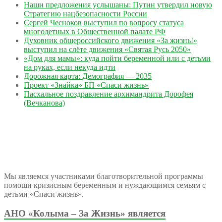
Наши предложения услышаны: Путин утвердил новую
Стратегию нацбезопасности России
Сергей Чесноков выступил по вопросу статуса
многодетных в Общественной палате РФ
Духовник общероссийского движения «За жизнь!»
выступил на слёте движения «Святая Русь 2050»
«Дом для мамы»: куда пойти беременной или с детьми
на руках, если некуда идти
Дорожная карта: Демография — 2035
Проект «Знайка» БП «Спаси жизнь»
Пасхальное поздравление архимандрита Дорофея
(Вечканова)
Мы являемся участниками благотворительной программы
помощи кризисным беременным и нуждающимся семьям с
детьми «Спаси жизнь».
АНО «Колыма – За Жизнь» является