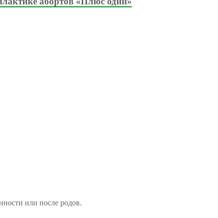
илактике абортов «Плюс один»
нности или после родов.