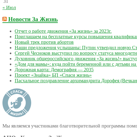
31
« Июл
Новости За Жизнь
Отчет о работе движения «За жизнь» за 2023г.
Приглашаем на бесплатные курсы повышения квалифик
Новый трек против абортов
Наши предложения услышаны: Путин утвердил новую Ст
Сергей Чесноков выступил по вопросу статуса многодет
Духовник общероссийского движения «За жизнь!» выступ
«Дом для мамы»: куда пойти беременной или с детьми на 
Дорожная карта: Демография — 2035
Проект «Знайка» БП «Спаси жизнь»
Пасхальное поздравление архимандрита Дорофея (Вечкан
Мы являемся участниками благотворительной программы пом