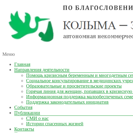
автономная некоммерческая организация
Меню
КОЛЫМА — ЗА ЖИЗНЬ
Главная
Направления деятельности
Помощь кризисным беременным и многодетным се
Социальное консультирование в медицинских учре
Образовательные и просветительские проекты
Горячая линия для женщин, попавших в кризисную
Информационная поддержка малообеспеченых сем
Поддержка законодательных инициатив
События
Публикации
СМИ о нас
Истории спасенных жизней
Контакты