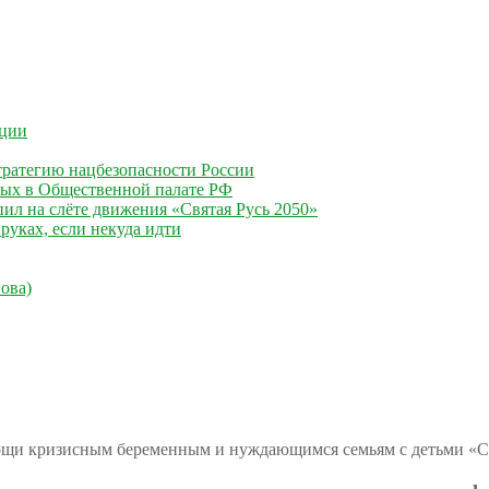
ации
ратегию нацбезопасности России
ных в Общественной палате РФ
ил на слёте движения «Святая Русь 2050»
руках, если некуда идти
ова)
ощи кризисным беременным и нуждающимся семьям с детьми «С