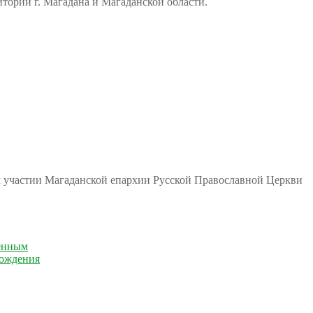
тории г. Магадана и Магаданской области.
м участии Магаданской епархии Русской Православной Церкви
енным
рождения