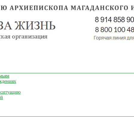
мьям
ждениях
 ситуацию
ей