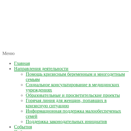
автономная некоммерческая организация
Меню
КОЛЫМА — ЗА ЖИЗНЬ
Главная
Направления деятельности
Помощь кризисным беременным и многодетным
семьям
Социальное консультирование в медицинских
учреждениях
Образовательные и просветительские проекты
Горячая линия для женщин, попавших в
кризисную ситуацию
Информационная поддержка малообеспеченых
семей
Поддержка законодательных инициатив
События