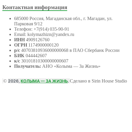
Контактная информация
685000 Россия, Магаданская обл., г. Магадан, ул.
Парковая 9/12
Телефон: +7(914) 035-90-91
Email: kolymazhizn@yandex.ru
ИНН
4909126760
ОГРН
1174900000120
р/с
40703810936000000068 в ПАО Сбербанк России
БИК
044442607
к/с
30101810300000000607
Получатель:
АНО
«Колыма — За Жизнь»
©
2026,
КОЛЫМА — ЗА ЖИЗНЬ
.
Сделано в Sirin House Studio