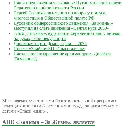
Наши предложения услышаны: Путин утвердил новую
Стратегию нацбезопасности России
Сергей Чесноков выступил по вопросу статуса
многодетных в Общественной палате РФ
Духовник общероссийского движения «За жизнь!»
выступил на слёте движения «Святая Русь 2050»
«Дом для мамы»: куда пойти беременной или с детьми
на руках, если некуда идти
Дорожная карта: Демография — 2035
Проект «Знайка» БП «Спаси жизнь»
Пасхальное поздравление архимандрита Дорофея
(Вечканова)
Мы являемся участниками благотворительной программы
помощи кризисным беременным и нуждающимся семьям с
детьми «Спаси жизнь».
АНО «Колыма – За Жизнь» является