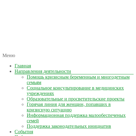
автономная некоммерческая организация
Меню
КОЛЫМА — ЗА ЖИЗНЬ
Главная
Направления деятельности
Помощь кризисным беременным и многодетным
семьям
Социальное консультирование в медицинских
учреждениях
Образовательные и просветительские проекты
Горячая линия для женщин, попавших в
кризисную ситуацию
Информационная поддержка малообеспеченых
семей
Поддержка законодательных инициатив
События