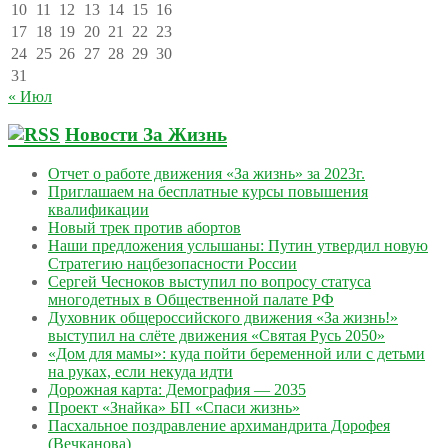
10
11
12
13
14
15
16
17
18
19
20
21
22
23
24
25
26
27
28
29
30
31
« Июл
Новости За Жизнь
Отчет о работе движения «За жизнь» за 2023г.
Приглашаем на бесплатные курсы повышения
квалификации
Новый трек против абортов
Наши предложения услышаны: Путин утвердил новую
Стратегию нацбезопасности России
Сергей Чесноков выступил по вопросу статуса
многодетных в Общественной палате РФ
Духовник общероссийского движения «За жизнь!»
выступил на слёте движения «Святая Русь 2050»
«Дом для мамы»: куда пойти беременной или с детьми
на руках, если некуда идти
Дорожная карта: Демография — 2035
Проект «Знайка» БП «Спаси жизнь»
Пасхальное поздравление архимандрита Дорофея
(Вечканова)