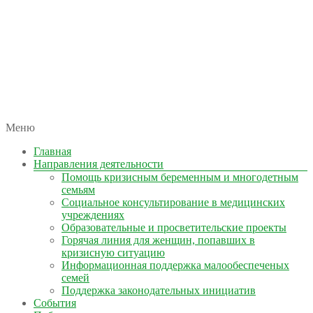
автономная некоммерческая организация
Меню
КОЛЫМА — ЗА ЖИЗНЬ
Главная
Направления деятельности
Помощь кризисным беременным и многодетным
семьям
Социальное консультирование в медицинских
учреждениях
Образовательные и просветительские проекты
Горячая линия для женщин, попавших в
кризисную ситуацию
Информационная поддержка малообеспеченых
семей
Поддержка законодательных инициатив
События