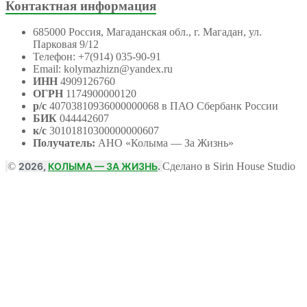
Контактная информация
685000 Россия, Магаданская обл., г. Магадан, ул.
Парковая 9/12
Телефон: +7(914) 035-90-91
Email: kolymazhizn@yandex.ru
ИНН
4909126760
ОГРН
1174900000120
р/с
40703810936000000068 в ПАО Сбербанк России
БИК
044442607
к/с
30101810300000000607
Получатель:
АНО
«Колыма — За Жизнь»
©
2026,
КОЛЫМА — ЗА ЖИЗНЬ
.
Сделано в Sirin House Studio