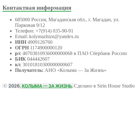
Контактная информация
685000 Россия, Магаданская обл., г. Магадан, ул.
Парковая 9/12
Телефон: +7(914) 035-90-91
Email: kolymazhizn@yandex.ru
ИНН
4909126760
ОГРН
1174900000120
р/с
40703810936000000068 в ПАО Сбербанк России
БИК
044442607
к/с
30101810300000000607
Получатель:
АНО
«Колыма — За Жизнь»
©
2026,
КОЛЫМА — ЗА ЖИЗНЬ
.
Сделано в Sirin House Studio