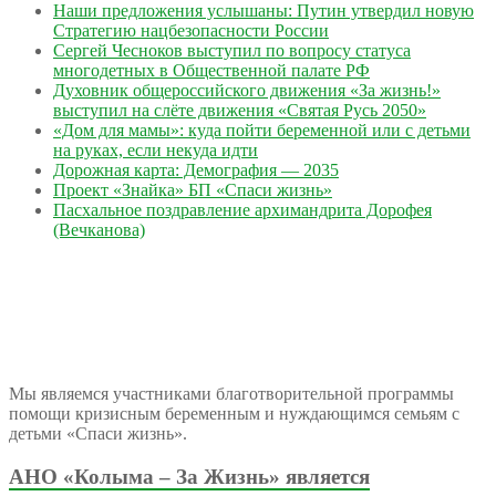
Наши предложения услышаны: Путин утвердил новую
Стратегию нацбезопасности России
Сергей Чесноков выступил по вопросу статуса
многодетных в Общественной палате РФ
Духовник общероссийского движения «За жизнь!»
выступил на слёте движения «Святая Русь 2050»
«Дом для мамы»: куда пойти беременной или с детьми
на руках, если некуда идти
Дорожная карта: Демография — 2035
Проект «Знайка» БП «Спаси жизнь»
Пасхальное поздравление архимандрита Дорофея
(Вечканова)
Мы являемся участниками благотворительной программы
помощи кризисным беременным и нуждающимся семьям с
детьми «Спаси жизнь».
АНО «Колыма – За Жизнь» является