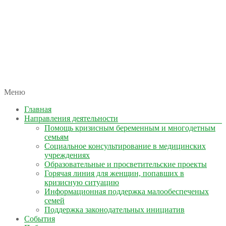
автономная некоммерческая организация
Меню
КОЛЫМА — ЗА ЖИЗНЬ
Главная
Направления деятельности
Помощь кризисным беременным и многодетным
семьям
Социальное консультирование в медицинских
учреждениях
Образовательные и просветительские проекты
Горячая линия для женщин, попавших в
кризисную ситуацию
Информационная поддержка малообеспеченых
семей
Поддержка законодательных инициатив
События