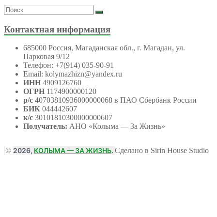
Контактная информация
685000 Россия, Магаданская обл., г. Магадан, ул.
Парковая 9/12
Телефон: +7(914) 035-90-91
Email: kolymazhizn@yandex.ru
ИНН
4909126760
ОГРН
1174900000120
р/с
40703810936000000068 в ПАО Сбербанк России
БИК
044442607
к/с
30101810300000000607
Получатель:
АНО
«Колыма — За Жизнь»
©
2026,
КОЛЫМА — ЗА ЖИЗНЬ
.
Сделано в Sirin House Studio