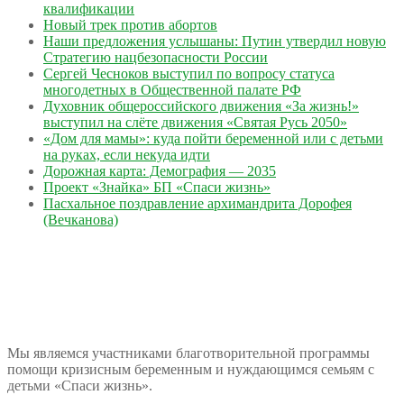
квалификации
Новый трек против абортов
Наши предложения услышаны: Путин утвердил новую
Стратегию нацбезопасности России
Сергей Чесноков выступил по вопросу статуса
многодетных в Общественной палате РФ
Духовник общероссийского движения «За жизнь!»
выступил на слёте движения «Святая Русь 2050»
«Дом для мамы»: куда пойти беременной или с детьми
на руках, если некуда идти
Дорожная карта: Демография — 2035
Проект «Знайка» БП «Спаси жизнь»
Пасхальное поздравление архимандрита Дорофея
(Вечканова)
Мы являемся участниками благотворительной программы
помощи кризисным беременным и нуждающимся семьям с
детьми «Спаси жизнь».