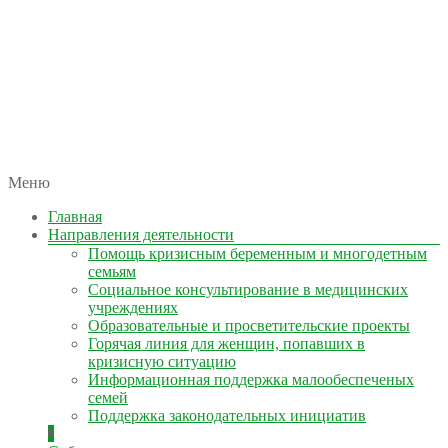
автономная некоммерческая организация
Меню
КОЛЫМА — ЗА ЖИЗНЬ
Главная
Направления деятельности
Помощь кризисным беременным и многодетным
семьям
Социальное консультирование в медицинских
учреждениях
Образовательные и просветительские проекты
Горячая линия для женщин, попавших в
кризисную ситуацию
Информационная поддержка малообеспеченых
семей
Поддержка законодательных инициатив