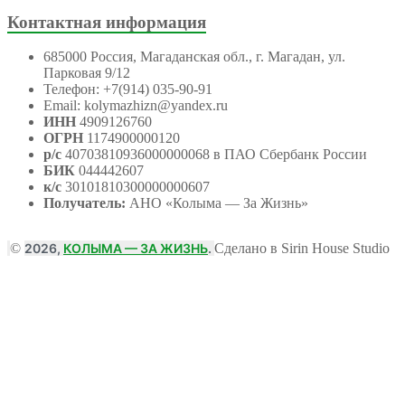
Контактная информация
685000 Россия, Магаданская обл., г. Магадан, ул.
Парковая 9/12
Телефон: +7(914) 035-90-91
Email: kolymazhizn@yandex.ru
ИНН
4909126760
ОГРН
1174900000120
р/с
40703810936000000068 в ПАО Сбербанк России
БИК
044442607
к/с
30101810300000000607
Получатель:
АНО
«Колыма — За Жизнь»
©
2026,
КОЛЫМА — ЗА ЖИЗНЬ
.
Сделано в Sirin House Studio