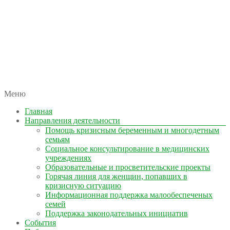
автономная некоммерческая организация
Меню
КОЛЫМА — ЗА ЖИЗНЬ
Главная
Направления деятельности
Помощь кризисным беременным и многодетным
семьям
Социальное консультирование в медицинских
учреждениях
Образовательные и просветительские проекты
Горячая линия для женщин, попавших в
кризисную ситуацию
Информационная поддержка малообеспеченых
семей
Поддержка законодательных инициатив
События