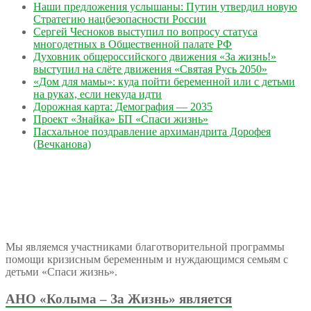
Наши предложения услышаны: Путин утвердил новую
Стратегию нацбезопасности России
Сергей Чесноков выступил по вопросу статуса
многодетных в Общественной палате РФ
Духовник общероссийского движения «За жизнь!»
выступил на слёте движения «Святая Русь 2050»
«Дом для мамы»: куда пойти беременной или с детьми
на руках, если некуда идти
Дорожная карта: Демография — 2035
Проект «Знайка» БП «Спаси жизнь»
Пасхальное поздравление архимандрита Дорофея
(Вечканова)
Мы являемся участниками благотворительной программы
помощи кризисным беременным и нуждающимся семьям с
детьми «Спаси жизнь».
АНО «Колыма – За Жизнь» является