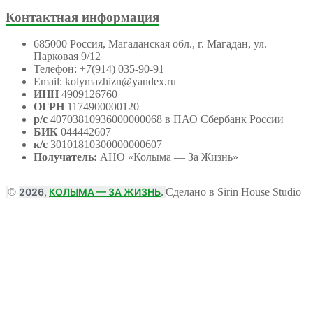
Контактная информация
685000 Россия, Магаданская обл., г. Магадан, ул.
Парковая 9/12
Телефон: +7(914) 035-90-91
Email: kolymazhizn@yandex.ru
ИНН
4909126760
ОГРН
1174900000120
р/с
40703810936000000068 в ПАО Сбербанк России
БИК
044442607
к/с
30101810300000000607
Получатель:
АНО
«Колыма — За Жизнь»
©
2026,
КОЛЫМА — ЗА ЖИЗНЬ
.
Сделано в Sirin House Studio