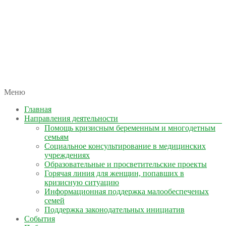
автономная некоммерческая организация
Меню
КОЛЫМА — ЗА ЖИЗНЬ
Главная
Направления деятельности
Помощь кризисным беременным и многодетным
семьям
Социальное консультирование в медицинских
учреждениях
Образовательные и просветительские проекты
Горячая линия для женщин, попавших в
кризисную ситуацию
Информационная поддержка малообеспеченых
семей
Поддержка законодательных инициатив
События