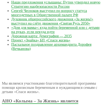
Наши предложения услышаны: Путин утвердил новую
Стратегию нацбезопасности России
Сергей Чесноков выступил по вопросу статуса
многодетных в Общественной палате РФ
Духовник общероссийского движения «За жизнь!»
выступил на слёте движения «Святая Русь 2050»
«Дом для мамы»: куда пойти беременной или с детьми
на руках, если некуда идти
Дорожная карта: Демография — 2035
Проект «Знайка» БП «Спаси жизнь»
Пасхальное поздравление архимандрита Дорофея
(Вечканова)
Мы являемся участниками благотворительной программы
помощи кризисным беременным и нуждающимся семьям с
детьми «Спаси жизнь».
АНО «Колыма – За Жизнь» является