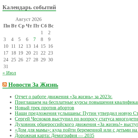
Календарь событий
Август 2026
Пн
Вт
Ср
Чт
Пт
Сб
Вс
1
2
3
4
5
6
7
8
9
10
11
12
13
14
15
16
17
18
19
20
21
22
23
24
25
26
27
28
29
30
31
« Июл
Новости За Жизнь
Отчет о работе движения «За жизнь» за 2023г.
Приглашаем на бесплатные курсы повышения квалифик
Новый трек против абортов
Наши предложения услышаны: Путин утвердил новую Ст
Сергей Чесноков выступил по вопросу статуса многодет
Духовник общероссийского движения «За жизнь!» выступ
«Дом для мамы»: куда пойти беременной или с детьми на 
Дорожная карта: Демография — 2035