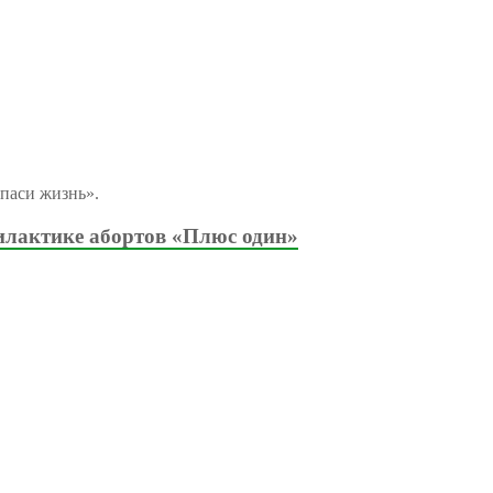
паси жизнь».
илактике абортов «Плюс один»