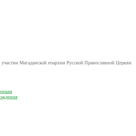
м участии Магаданской епархии Русской Православной Церкви
енным
рождения