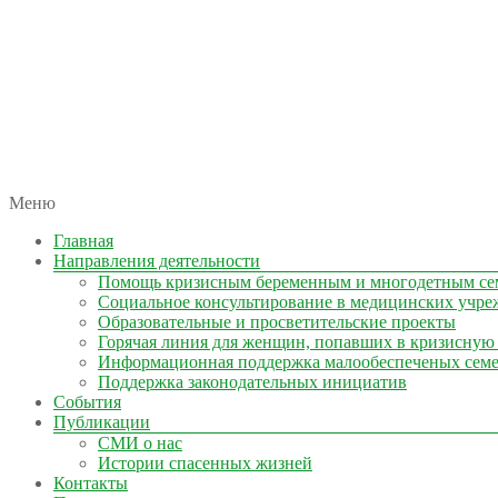
автономная некоммерческая организация
Меню
КОЛЫМА — ЗА ЖИЗНЬ
Главная
Направления деятельности
Помощь кризисным беременным и многодетным се
Социальное консультирование в медицинских учре
Образовательные и просветительские проекты
Горячая линия для женщин, попавших в кризисную
Информационная поддержка малообеспеченых сем
Поддержка законодательных инициатив
События
Публикации
СМИ о нас
Истории спасенных жизней
Контакты