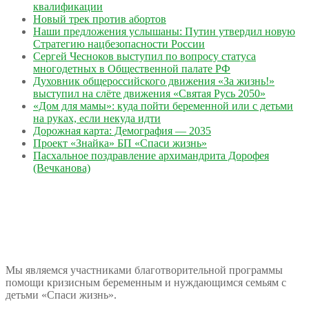
квалификации
Новый трек против абортов
Наши предложения услышаны: Путин утвердил новую
Стратегию нацбезопасности России
Сергей Чесноков выступил по вопросу статуса
многодетных в Общественной палате РФ
Духовник общероссийского движения «За жизнь!»
выступил на слёте движения «Святая Русь 2050»
«Дом для мамы»: куда пойти беременной или с детьми
на руках, если некуда идти
Дорожная карта: Демография — 2035
Проект «Знайка» БП «Спаси жизнь»
Пасхальное поздравление архимандрита Дорофея
(Вечканова)
Мы являемся участниками благотворительной программы
помощи кризисным беременным и нуждающимся семьям с
детьми «Спаси жизнь».