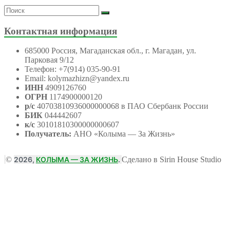
Контактная информация
685000 Россия, Магаданская обл., г. Магадан, ул.
Парковая 9/12
Телефон: +7(914) 035-90-91
Email: kolymazhizn@yandex.ru
ИНН
4909126760
ОГРН
1174900000120
р/с
40703810936000000068 в ПАО Сбербанк России
БИК
044442607
к/с
30101810300000000607
Получатель:
АНО
«Колыма — За Жизнь»
©
2026,
КОЛЫМА — ЗА ЖИЗНЬ
.
Сделано в Sirin House Studio