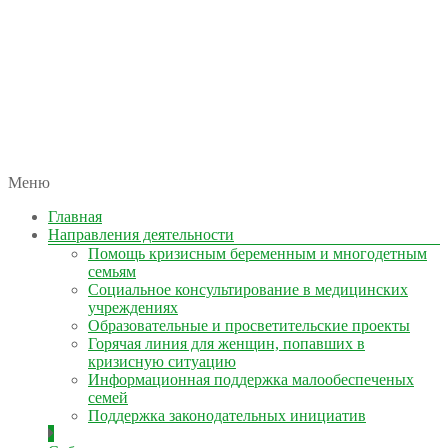
автономная некоммерческая организация
Меню
КОЛЫМА — ЗА ЖИЗНЬ
Главная
Направления деятельности
Помощь кризисным беременным и многодетным
семьям
Социальное консультирование в медицинских
учреждениях
Образовательные и просветительские проекты
Горячая линия для женщин, попавших в
кризисную ситуацию
Информационная поддержка малообеспеченых
семей
Поддержка законодательных инициатив