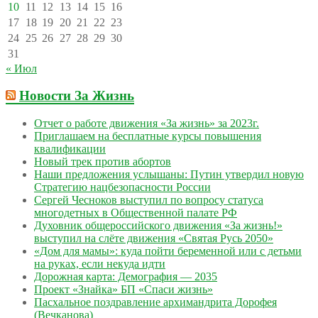
10
11
12
13
14
15
16
17
18
19
20
21
22
23
24
25
26
27
28
29
30
31
« Июл
Новости За Жизнь
Отчет о работе движения «За жизнь» за 2023г.
Приглашаем на бесплатные курсы повышения
квалификации
Новый трек против абортов
Наши предложения услышаны: Путин утвердил новую
Стратегию нацбезопасности России
Сергей Чесноков выступил по вопросу статуса
многодетных в Общественной палате РФ
Духовник общероссийского движения «За жизнь!»
выступил на слёте движения «Святая Русь 2050»
«Дом для мамы»: куда пойти беременной или с детьми
на руках, если некуда идти
Дорожная карта: Демография — 2035
Проект «Знайка» БП «Спаси жизнь»
Пасхальное поздравление архимандрита Дорофея
(Вечканова)