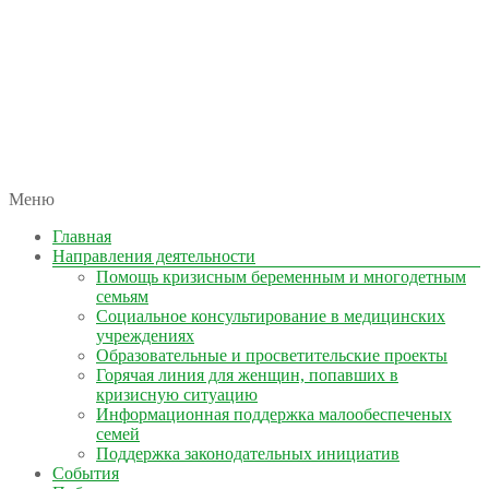
автономная некоммерческая организация
Меню
КОЛЫМА — ЗА ЖИЗНЬ
Главная
Направления деятельности
Помощь кризисным беременным и многодетным
семьям
Социальное консультирование в медицинских
учреждениях
Образовательные и просветительские проекты
Горячая линия для женщин, попавших в
кризисную ситуацию
Информационная поддержка малообеспеченых
семей
Поддержка законодательных инициатив
События