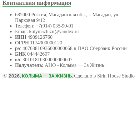
Контактная информация
685000 Россия, Магаданская обл., г. Магадан, ул.
Парковая 9/12
Телефон: +7(914) 035-90-91
Email: kolymazhizn@yandex.ru
ИНН
4909126760
ОГРН
1174900000120
р/с
40703810936000000068 в ПАО Сбербанк России
БИК
044442607
к/с
30101810300000000607
Получатель:
АНО
«Колыма — За Жизнь»
©
2026,
КОЛЫМА — ЗА ЖИЗНЬ
.
Сделано в Sirin House Studio