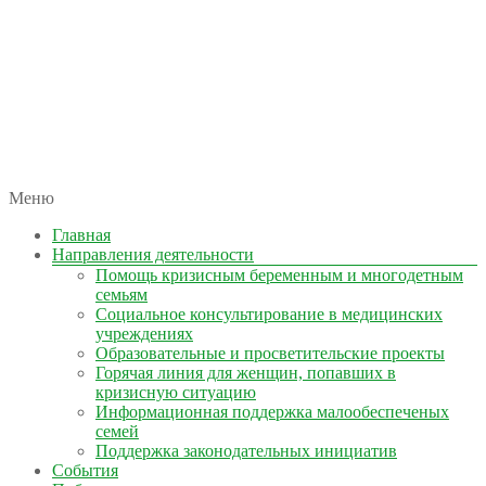
автономная некоммерческая организация
Меню
КОЛЫМА — ЗА ЖИЗНЬ
Главная
Направления деятельности
Помощь кризисным беременным и многодетным
семьям
Социальное консультирование в медицинских
учреждениях
Образовательные и просветительские проекты
Горячая линия для женщин, попавших в
кризисную ситуацию
Информационная поддержка малообеспеченых
семей
Поддержка законодательных инициатив
События