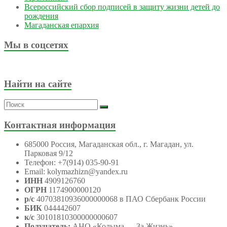
Всероссийский сбор подписей в защиту жизни детей до
рождения
Магаданская епархия
Мы в соцсетях
Найти на сайте
Контактная информация
685000 Россия, Магаданская обл., г. Магадан, ул.
Парковая 9/12
Телефон: +7(914) 035-90-91
Email: kolymazhizn@yandex.ru
ИНН
4909126760
ОГРН
1174900000120
р/с
40703810936000000068 в ПАО Сбербанк России
БИК
044442607
к/с
30101810300000000607
Получатель:
АНО
«Колыма — За Жизнь»