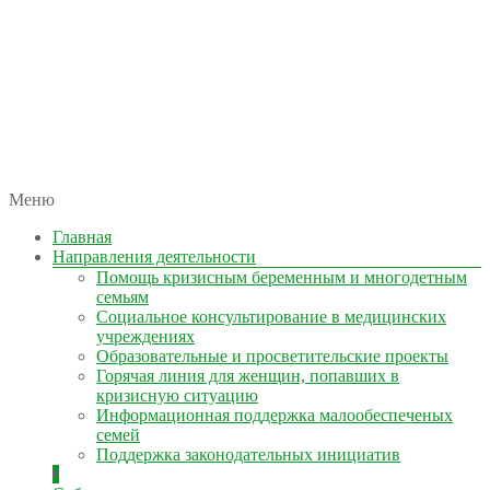
автономная некоммерческая организация
Меню
КОЛЫМА — ЗА ЖИЗНЬ
Главная
Направления деятельности
Помощь кризисным беременным и многодетным
семьям
Социальное консультирование в медицинских
учреждениях
Образовательные и просветительские проекты
Горячая линия для женщин, попавших в
кризисную ситуацию
Информационная поддержка малообеспеченых
семей
Поддержка законодательных инициатив