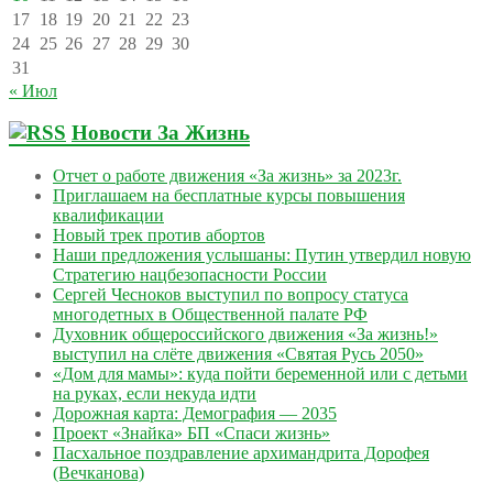
17
18
19
20
21
22
23
24
25
26
27
28
29
30
31
« Июл
Новости За Жизнь
Отчет о работе движения «За жизнь» за 2023г.
Приглашаем на бесплатные курсы повышения
квалификации
Новый трек против абортов
Наши предложения услышаны: Путин утвердил новую
Стратегию нацбезопасности России
Сергей Чесноков выступил по вопросу статуса
многодетных в Общественной палате РФ
Духовник общероссийского движения «За жизнь!»
выступил на слёте движения «Святая Русь 2050»
«Дом для мамы»: куда пойти беременной или с детьми
на руках, если некуда идти
Дорожная карта: Демография — 2035
Проект «Знайка» БП «Спаси жизнь»
Пасхальное поздравление архимандрита Дорофея
(Вечканова)