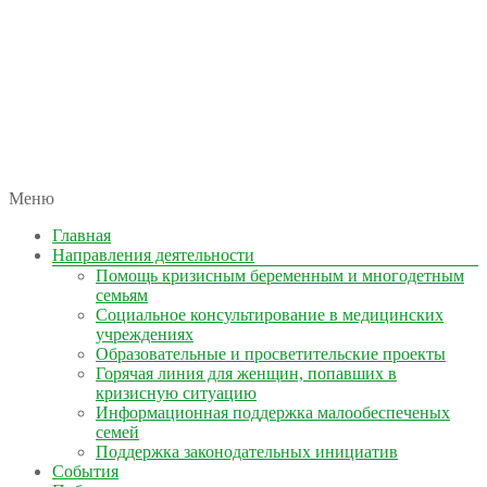
автономная некоммерческая организация
Меню
КОЛЫМА — ЗА ЖИЗНЬ
Главная
Направления деятельности
Помощь кризисным беременным и многодетным
семьям
Социальное консультирование в медицинских
учреждениях
Образовательные и просветительские проекты
Горячая линия для женщин, попавших в
кризисную ситуацию
Информационная поддержка малообеспеченых
семей
Поддержка законодательных инициатив
События