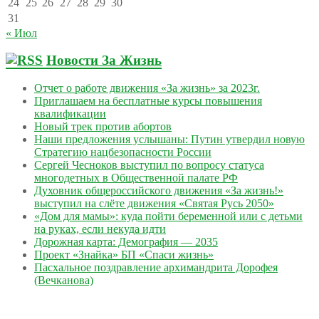
24
25
26
27
28
29
30
31
« Июл
Новости За Жизнь
Отчет о работе движения «За жизнь» за 2023г.
Приглашаем на бесплатные курсы повышения
квалификации
Новый трек против абортов
Наши предложения услышаны: Путин утвердил новую
Стратегию нацбезопасности России
Сергей Чесноков выступил по вопросу статуса
многодетных в Общественной палате РФ
Духовник общероссийского движения «За жизнь!»
выступил на слёте движения «Святая Русь 2050»
«Дом для мамы»: куда пойти беременной или с детьми
на руках, если некуда идти
Дорожная карта: Демография — 2035
Проект «Знайка» БП «Спаси жизнь»
Пасхальное поздравление архимандрита Дорофея
(Вечканова)