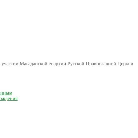
м участии Магаданской епархии Русской Православной Церкви
енным
рождения