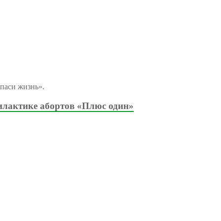
паси жизнь».
илактике абортов «Плюс один»