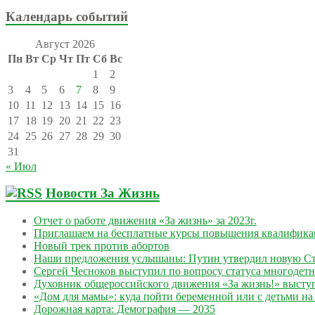
Календарь событий
Август 2026
Пн
Вт
Ср
Чт
Пт
Сб
Вс
1
2
3
4
5
6
7
8
9
10
11
12
13
14
15
16
17
18
19
20
21
22
23
24
25
26
27
28
29
30
31
« Июл
Новости За Жизнь
Отчет о работе движения «За жизнь» за 2023г.
Приглашаем на бесплатные курсы повышения квалифик
Новый трек против абортов
Наши предложения услышаны: Путин утвердил новую Ст
Сергей Чесноков выступил по вопросу статуса многодет
Духовник общероссийского движения «За жизнь!» выступ
«Дом для мамы»: куда пойти беременной или с детьми на 
Дорожная карта: Демография — 2035