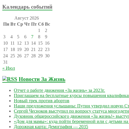
Календарь событий
Август 2026
Пн
Вт
Ср
Чт
Пт
Сб
Вс
1
2
3
4
5
6
7
8
9
10
11
12
13
14
15
16
17
18
19
20
21
22
23
24
25
26
27
28
29
30
31
« Июл
Новости За Жизнь
Отчет о работе движения «За жизнь» за 2023г.
Приглашаем на бесплатные курсы повышения квалифик
Новый трек против абортов
Наши предложения услышаны: Путин утвердил новую Ст
Сергей Чесноков выступил по вопросу статуса многодет
Духовник общероссийского движения «За жизнь!» выступ
«Дом для мамы»: куда пойти беременной или с детьми на 
Дорожная карта: Демография — 2035