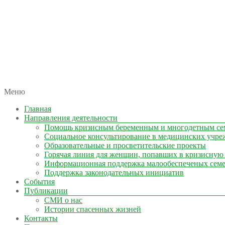
автономная некоммерческая организация
Меню
КОЛЫМА — ЗА ЖИЗНЬ
Главная
Направления деятельности
Помощь кризисным беременным и многодетным се
Социальное консультирование в медицинских учре
Образовательные и просветительские проекты
Горячая линия для женщин, попавших в кризисную
Информационная поддержка малообеспеченых сем
Поддержка законодательных инициатив
События
Публикации
СМИ о нас
Истории спасенных жизней
Контакты