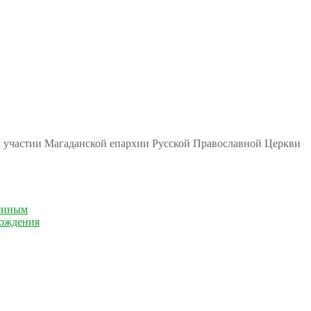
м участии Магаданской епархии Русской Православной Церкви
енным
рождения