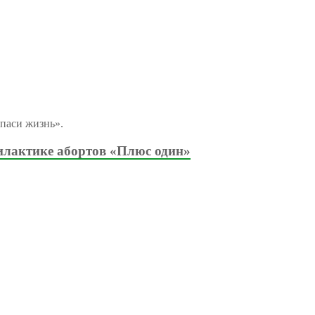
паси жизнь».
илактике абортов «Плюс один»