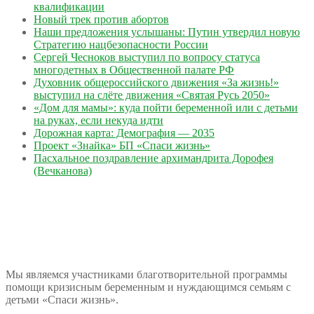
квалификации
Новый трек против абортов
Наши предложения услышаны: Путин утвердил новую
Стратегию нацбезопасности России
Сергей Чесноков выступил по вопросу статуса
многодетных в Общественной палате РФ
Духовник общероссийского движения «За жизнь!»
выступил на слёте движения «Святая Русь 2050»
«Дом для мамы»: куда пойти беременной или с детьми
на руках, если некуда идти
Дорожная карта: Демография — 2035
Проект «Знайка» БП «Спаси жизнь»
Пасхальное поздравление архимандрита Дорофея
(Вечканова)
Мы являемся участниками благотворительной программы
помощи кризисным беременным и нуждающимся семьям с
детьми «Спаси жизнь».