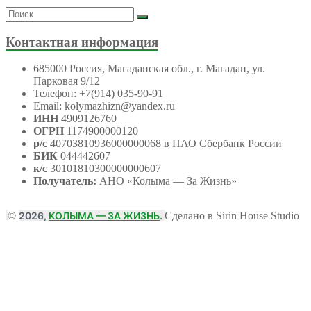
Контактная информация
685000 Россия, Магаданская обл., г. Магадан, ул.
Парковая 9/12
Телефон: +7(914) 035-90-91
Email: kolymazhizn@yandex.ru
ИНН
4909126760
ОГРН
1174900000120
р/с
40703810936000000068 в ПАО Сбербанк России
БИК
044442607
к/с
30101810300000000607
Получатель:
АНО
«Колыма — За Жизнь»
©
2026,
КОЛЫМА — ЗА ЖИЗНЬ
.
Сделано в Sirin House Studio