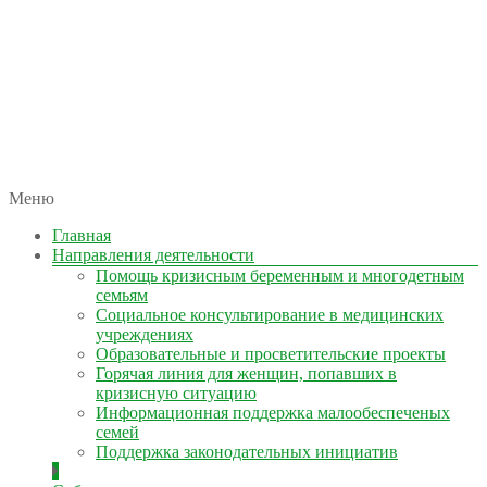
автономная некоммерческая организация
Меню
КОЛЫМА — ЗА ЖИЗНЬ
Главная
Направления деятельности
Помощь кризисным беременным и многодетным
семьям
Социальное консультирование в медицинских
учреждениях
Образовательные и просветительские проекты
Горячая линия для женщин, попавших в
кризисную ситуацию
Информационная поддержка малообеспеченых
семей
Поддержка законодательных инициатив