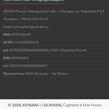
685000 Россия, Магаданская обл., г. Магадан, ул. Парковая 9/12
Телефон: +7(914) 035-90-91
Email: kolymazhizn@yandex.ru
ИНН
4909126760
ОГРН
1174900000120
р/с
40703810936000000068 в ПАО Сбербанк России
БИК
044442607
к/с
30101810300000000607
Получатель:
АНО
«Колыма — За Жизнь»
©
Сделано в Sirin House
2026,
КОЛЫМА — ЗА ЖИЗНЬ
.