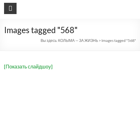
КОЛЫМА — ЗА ЖИЗНЬ
автономная некоммерческая организация
Images tagged "568"
Вы здесь:
КОЛЫМА — ЗА ЖИЗНЬ
>
Images tagged "568"
[Показать слайдшоу]