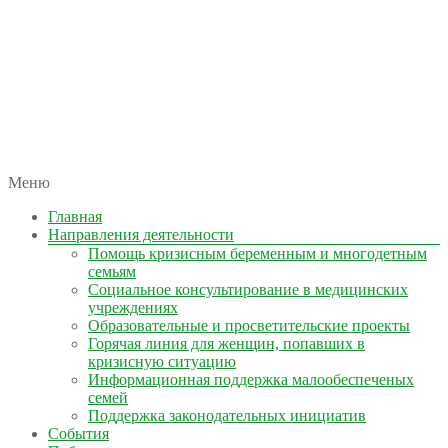
автономная некоммерческая организация
Меню
КОЛЫМА — ЗА ЖИЗНЬ
Главная
Направления деятельности
Помощь кризисным беременным и многодетным
семьям
Социальное консультирование в медицинских
учреждениях
Образовательные и просветительские проекты
Горячая линия для женщин, попавших в
кризисную ситуацию
Информационная поддержка малообеспеченых
семей
Поддержка законодательных инициатив
События