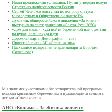
Наши предложения услышаны: Путин утвердил новую
Стратегию нацбезопасности России
Сергей Чесноков выступил по вопросу статуса
многодетных в Общественной палате РФ
Духовник общероссийского движения «За жизнь!»
выступил на слёте движения «Святая Русь 2050»
«Дом для мамы»: куда пойти беременной или с детьми
на руках, если некуда идти
Дорожная карта: Демография — 2035
Проект «Знайка» БП «Спаси жизнь»
Пасхальное поздравление архимандрита Дорофея
(Вечканова)
Мы являемся участниками благотворительной программы
помощи кризисным беременным и нуждающимся семьям с
детьми «Спаси жизнь».
АНО «Колыма – За Жизнь» является