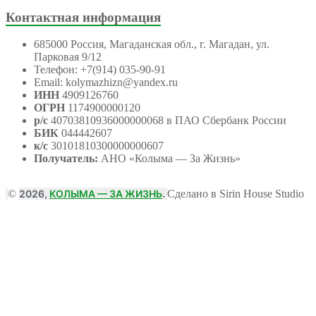
Контактная информация
685000 Россия, Магаданская обл., г. Магадан, ул.
Парковая 9/12
Телефон: +7(914) 035-90-91
Email: kolymazhizn@yandex.ru
ИНН
4909126760
ОГРН
1174900000120
р/с
40703810936000000068 в ПАО Сбербанк России
БИК
044442607
к/с
30101810300000000607
Получатель:
АНО
«Колыма — За Жизнь»
©
2026,
КОЛЫМА — ЗА ЖИЗНЬ
.
Сделано в Sirin House Studio