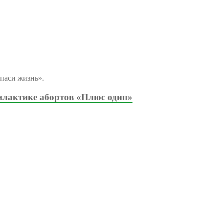
паси жизнь».
илактике абортов «Плюс один»