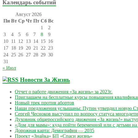
Календарь событий
Август 2026
Пн
Вт
Ср
Чт
Пт
Сб
Вс
1
2
3
4
5
6
7
8
9
10
11
12
13
14
15
16
17
18
19
20
21
22
23
24
25
26
27
28
29
30
31
« Июл
Новости За Жизнь
Отчет о работе движения «За жизнь» за 2023г.
Приглашаем на бесплатные курсы повышения квалифик
Новый трек против абортов
Наши предложения услышаны: Путин утвердил новую Ст
Сергей Чесноков выступил по вопросу статуса многодет
Духовник общероссийского движения «За жизнь!» выступ
«Дом для мамы»: куда пойти беременной или с детьми на 
Дорожная карта: Демография — 2035
Проект «Знайка» БП «Спаси жизнь»