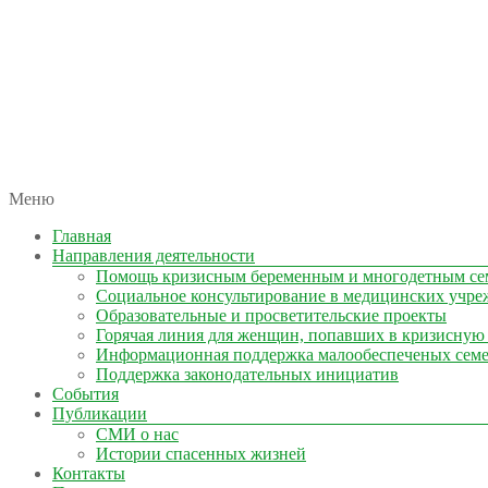
автономная некоммерческая организация
Меню
КОЛЫМА — ЗА ЖИЗНЬ
Главная
Направления деятельности
Помощь кризисным беременным и многодетным се
Социальное консультирование в медицинских учре
Образовательные и просветительские проекты
Горячая линия для женщин, попавших в кризисную
Информационная поддержка малообеспеченых сем
Поддержка законодательных инициатив
События
Публикации
СМИ о нас
Истории спасенных жизней
Контакты