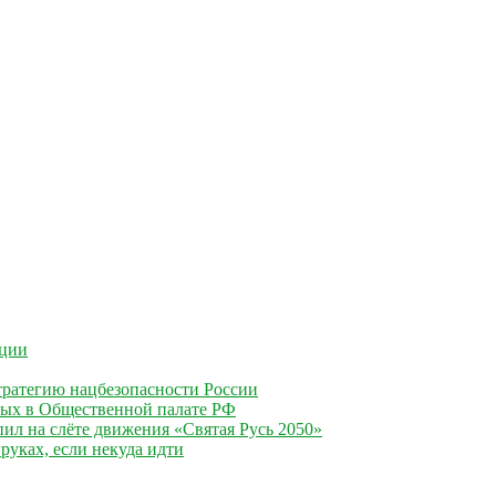
ации
ратегию нацбезопасности России
ных в Общественной палате РФ
ил на слёте движения «Святая Русь 2050»
руках, если некуда идти