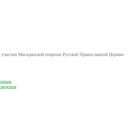
м участии Магаданской епархии Русской Православной Церкви
енным
рождения