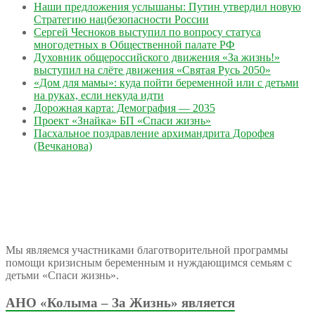
Наши предложения услышаны: Путин утвердил новую
Стратегию нацбезопасности России
Сергей Чесноков выступил по вопросу статуса
многодетных в Общественной палате РФ
Духовник общероссийского движения «За жизнь!»
выступил на слёте движения «Святая Русь 2050»
«Дом для мамы»: куда пойти беременной или с детьми
на руках, если некуда идти
Дорожная карта: Демография — 2035
Проект «Знайка» БП «Спаси жизнь»
Пасхальное поздравление архимандрита Дорофея
(Вечканова)
Мы являемся участниками благотворительной программы
помощи кризисным беременным и нуждающимся семьям с
детьми «Спаси жизнь».
АНО «Колыма – За Жизнь» является