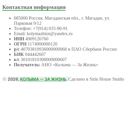
Контактная информация
685000 Россия, Магаданская обл., г. Магадан, ул.
Парковая 9/12
Телефон: +7(914) 035-90-91
Email: kolymazhizn@yandex.ru
ИНН
4909126760
ОГРН
1174900000120
р/с
40703810936000000068 в ПАО Сбербанк России
БИК
044442607
к/с
30101810300000000607
Получатель:
АНО
«Колыма — За Жизнь»
©
2026,
КОЛЫМА — ЗА ЖИЗНЬ
.
Сделано в Sirin House Studio