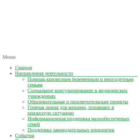
автономная некоммерческая организация
Меню
КОЛЫМА — ЗА ЖИЗНЬ
Главная
Направления деятельности
Помощь кризисным беременным и многодетным
семьям
Социальное консультирование в медицинских
учреждениях
Образовательные и просветительские проекты
Горячая линия для женщин, попавших в
кризисную ситуацию
Информационная поддержка малообеспеченых
семей
Поддержка законодательных инициатив
События