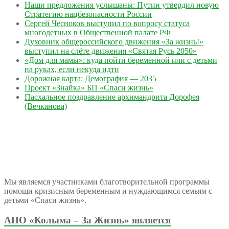
Наши предложения услышаны: Путин утвердил новую
Стратегию нацбезопасности России
Сергей Чесноков выступил по вопросу статуса
многодетных в Общественной палате РФ
Духовник общероссийского движения «За жизнь!»
выступил на слёте движения «Святая Русь 2050»
«Дом для мамы»: куда пойти беременной или с детьми
на руках, если некуда идти
Дорожная карта: Демография — 2035
Проект «Знайка» БП «Спаси жизнь»
Пасхальное поздравление архимандрита Дорофея
(Вечканова)
Мы являемся участниками благотворительной программы
помощи кризисным беременным и нуждающимся семьям с
детьми «Спаси жизнь».
АНО «Колыма – За Жизнь» является