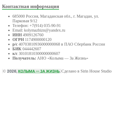
Контактная информация
685000 Россия, Магаданская обл., г. Магадан, ул.
Парковая 9/12
Телефон: +7(914) 035-90-91
Email: kolymazhizn@yandex.ru
ИНН
4909126760
ОГРН
1174900000120
р/с
40703810936000000068 в ПАО Сбербанк России
БИК
044442607
к/с
30101810300000000607
Получатель:
АНО
«Колыма — За Жизнь»
©
2026,
КОЛЫМА — ЗА ЖИЗНЬ
.
Сделано в Sirin House Studio