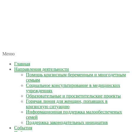
автономная некоммерческая организация
Меню
КОЛЫМА — ЗА ЖИЗНЬ
Главная
Направления деятельности
Помощь кризисным беременным и многодетным
семьям
Социальное консультирование в медицинских
учреждениях
Образовательные и просветительские проекты
Горячая линия для женщин, попавших в
кризисную ситуацию
Информационная поддержка малообеспеченых
семей
Поддержка законодательных инициатив
События