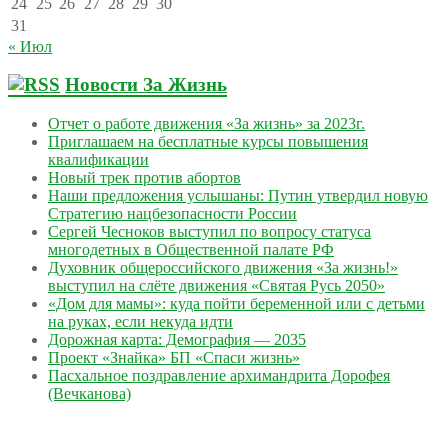
24
25
26
27
28
29
30
31
« Июл
Новости За Жизнь
Отчет о работе движения «За жизнь» за 2023г.
Приглашаем на бесплатные курсы повышения
квалификации
Новый трек против абортов
Наши предложения услышаны: Путин утвердил новую
Стратегию нацбезопасности России
Сергей Чесноков выступил по вопросу статуса
многодетных в Общественной палате РФ
Духовник общероссийского движения «За жизнь!»
выступил на слёте движения «Святая Русь 2050»
«Дом для мамы»: куда пойти беременной или с детьми
на руках, если некуда идти
Дорожная карта: Демография — 2035
Проект «Знайка» БП «Спаси жизнь»
Пасхальное поздравление архимандрита Дорофея
(Вечканова)