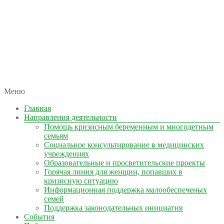
автономная некоммерческая организация
Меню
КОЛЫМА — ЗА ЖИЗНЬ
Главная
Направления деятельности
Помощь кризисным беременным и многодетным
семьям
Социальное консультирование в медицинских
учреждениях
Образовательные и просветительские проекты
Горячая линия для женщин, попавших в
кризисную ситуацию
Информационная поддержка малообеспеченых
семей
Поддержка законодательных инициатив
События