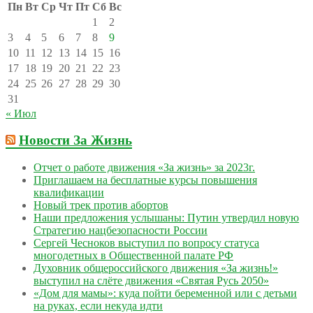
Пн
Вт
Ср
Чт
Пт
Сб
Вс
1
2
3
4
5
6
7
8
9
10
11
12
13
14
15
16
17
18
19
20
21
22
23
24
25
26
27
28
29
30
31
« Июл
Новости За Жизнь
Отчет о работе движения «За жизнь» за 2023г.
Приглашаем на бесплатные курсы повышения
квалификации
Новый трек против абортов
Наши предложения услышаны: Путин утвердил новую
Стратегию нацбезопасности России
Сергей Чесноков выступил по вопросу статуса
многодетных в Общественной палате РФ
Духовник общероссийского движения «За жизнь!»
выступил на слёте движения «Святая Русь 2050»
«Дом для мамы»: куда пойти беременной или с детьми
на руках, если некуда идти