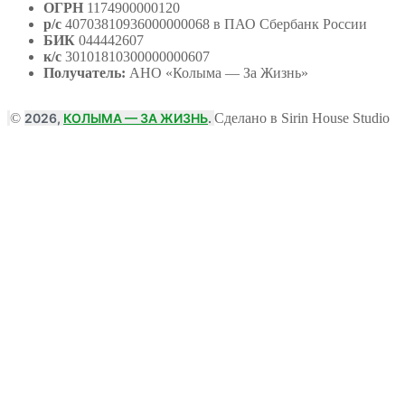
ОГРН
1174900000120
р/с
40703810936000000068 в ПАО Сбербанк России
БИК
044442607
к/с
30101810300000000607
Получатель:
АНО
«Колыма — За Жизнь»
©
2026,
КОЛЫМА — ЗА ЖИЗНЬ
.
Сделано в Sirin House Studio