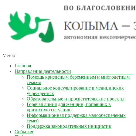
автономная некоммерческая организация
Меню
КОЛЫМА — ЗА ЖИЗНЬ
Главная
Направления деятельности
Помощь кризисным беременным и многодетным
семьям
Социальное консультирование в медицинских
учреждениях
Образовательные и просветительские проекты
Горячая линия для женщин, попавших в
кризисную ситуацию
Информационная поддержка малообеспеченых
семей
Поддержка законодательных инициатив
События