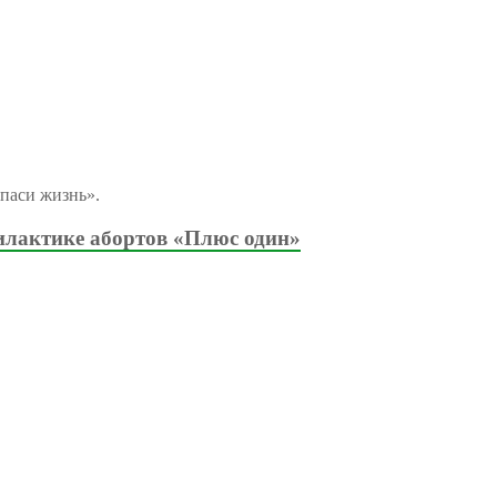
паси жизнь».
илактике абортов «Плюс один»