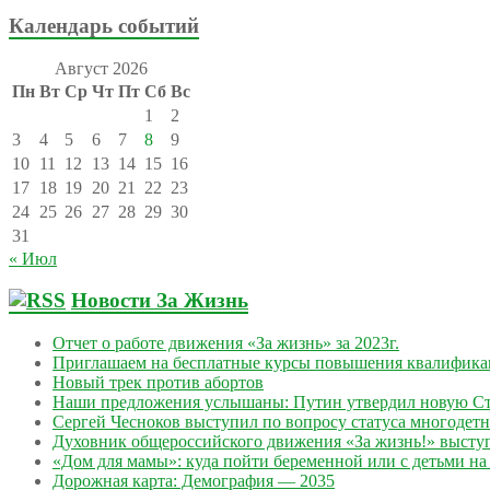
Календарь событий
Август 2026
Пн
Вт
Ср
Чт
Пт
Сб
Вс
1
2
3
4
5
6
7
8
9
10
11
12
13
14
15
16
17
18
19
20
21
22
23
24
25
26
27
28
29
30
31
« Июл
Новости За Жизнь
Отчет о работе движения «За жизнь» за 2023г.
Приглашаем на бесплатные курсы повышения квалифик
Новый трек против абортов
Наши предложения услышаны: Путин утвердил новую Ст
Сергей Чесноков выступил по вопросу статуса многодет
Духовник общероссийского движения «За жизнь!» выступ
«Дом для мамы»: куда пойти беременной или с детьми на 
Дорожная карта: Демография — 2035