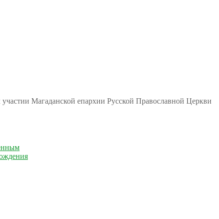
м участии Магаданской епархии Русской Православной Церкви
енным
рождения