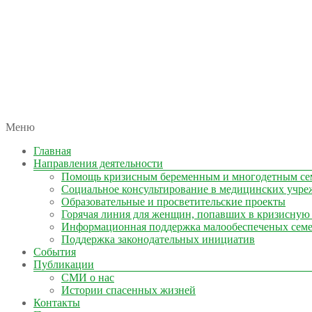
автономная некоммерческая организация
Меню
КОЛЫМА — ЗА ЖИЗНЬ
Главная
Направления деятельности
Помощь кризисным беременным и многодетным се
Социальное консультирование в медицинских учре
Образовательные и просветительские проекты
Горячая линия для женщин, попавших в кризисную
Информационная поддержка малообеспеченых сем
Поддержка законодательных инициатив
События
Публикации
СМИ о нас
Истории спасенных жизней
Контакты